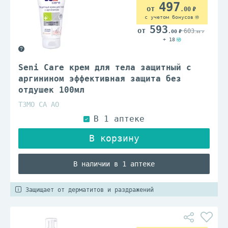
497
.00
с учетом бонусов
593
603
.00
.00
+ 18
Seni Care крем для тела защитный с
аргинином эффективная защита без
отдушек 100мл
ТЗМО СА АО
В наличии в 1 аптеке
Защищает от дерматитов и раздражений