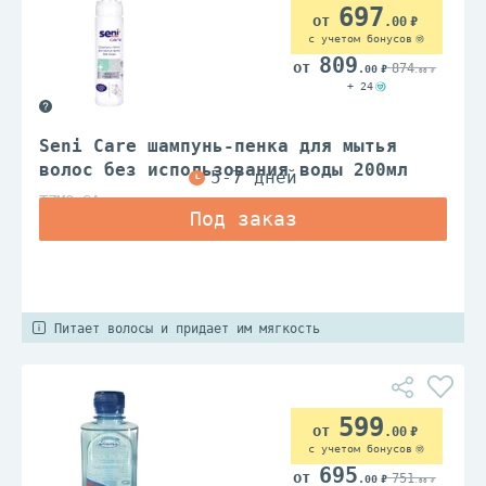
697
.00
с учетом бонусов
809
874
.00
.00
+ 24
Seni Care шампунь-пенка для мытья
волос без использования воды 200мл
TZMO SA
Питает волосы и придает им мягкость
599
.00
с учетом бонусов
695
751
.00
.00