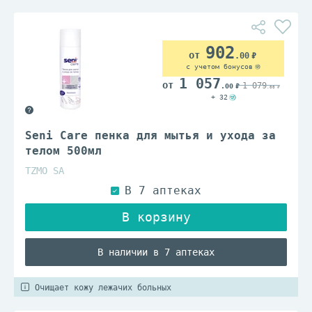
902
.00
с учетом бонусов
1 057
1 079
.00
.00
+ 32
Seni Care пенка для мытья и ухода за
телом 500мл
TZMO SA
В наличии в 7 аптеках
Очищает кожу лежачих больных