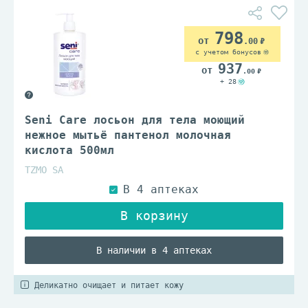
798
.00
с учетом бонусов
937
.00
+ 28
Seni Care лосьон для тела моющий
нежное мытьё пантенол молочная
кислота 500мл
TZMO SA
В наличии в 4 аптеках
Деликатно очищает и питает кожу