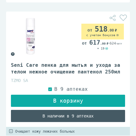
518
.00
с учетом бонусов
617
624
.00
.00
+ 19
Seni Care пенка для мытья и ухода за
телом нежное очищение пантенол 250мл
TZMO SA
В наличии в 9 аптеках
Очищает кожу лежачих больных