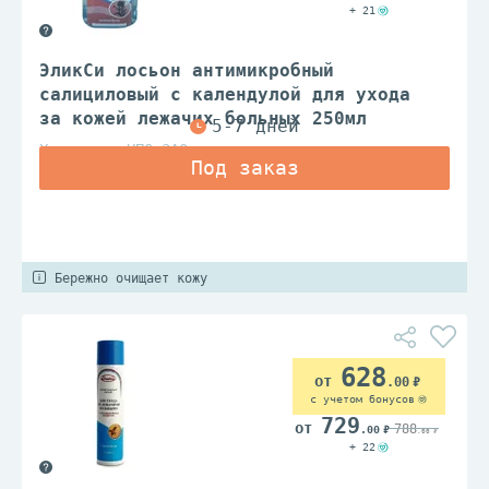
+ 21
ЭликСи лосьон антимикробный
салициловый с календулой для ухода
за кожей лежачих больных 250мл
Химсинтез НПО ЗАО
Бережно очищает кожу
628
.00
с учетом бонусов
729
788
.00
.00
+ 22