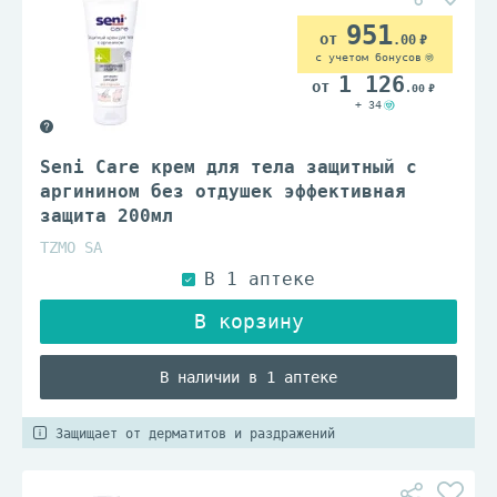
951
.00
с учетом бонусов
1 126
.00
+ 34
Seni Care крем для тела защитный с
аргинином без отдушек эффективная
защита 200мл
TZMO SA
В наличии в 1 аптеке
Защищает от дерматитов и раздражений