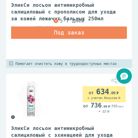
ЭликСи лосьон антимикробный
салициловый с прополисом для ухода
за кожей лежачих больных 250мл
Химсинтез НПО ЗАО
Помогает очистить кожу в труднодоступных местах
634
.00
с учетом бонусов
736
795
.00
.00
+ 22
ЭликСи лосьон антимикробный
салициловый с эхинацеей для ухода