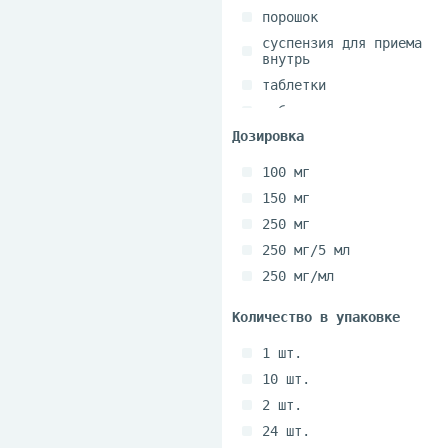
порошок
суспензия для приема
внутрь
таблетки
таблетки жевательные
таблетки покрытые
оболочкой
100 мг
таблетки покрытые
пленочной оболочкой
150 мг
250 мг
250 мг/5 мл
250 мг/мл
400 мг
50 мг
1 шт.
500 мг
10 шт.
2 шт.
24 шт.