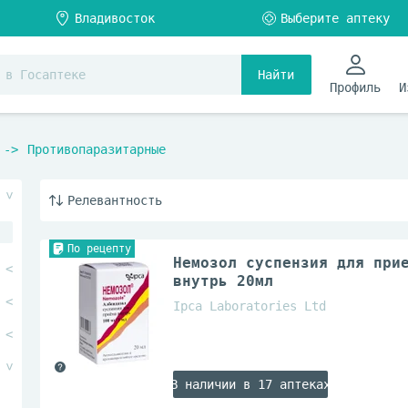
Найти
Профиль
И
Противопаразитарные
Релевантность
По рецепту
Немозол суспензия для при
внутрь 20мл
Ipca Laboratories Ltd
В наличии в 17 аптеках