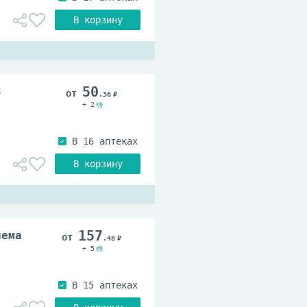
50
3
.36
+ 2
157
иема
.48
+ 5