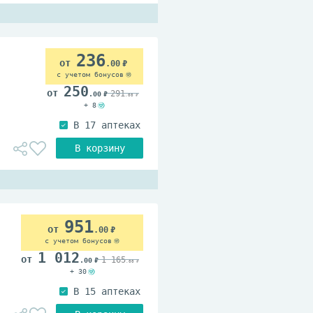
236
.00
с учетом бонусов
250
291
.00
.00
+ 8
951
.00
с учетом бонусов
1 012
1 165
.00
.00
+ 30