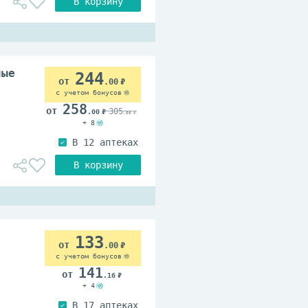
ные
244
.00
с учетом бонусов
258
305
.00
.00
+ 8
133
.00
с учетом бонусов
141
.16
+ 4