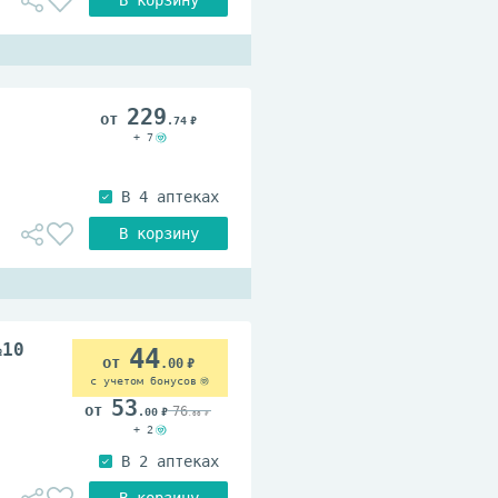
229
.74
+ 7
№10
44
.00
с учетом бонусов
53
76
.00
.00
+ 2