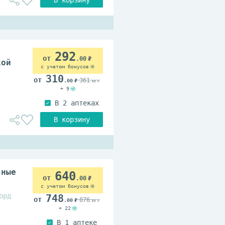
292
.00
кой
с учетом бонусов
310
361
.00
.00
+ 9
ьные
640
.00
с учетом бонусов
орд
748
876
.00
.00
+ 22