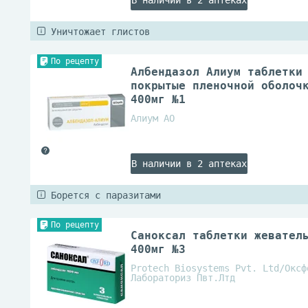
В наличии в 2 аптеках
Уничтожает глистов
По рецепту
Албендазол Алиум таблетки
покрытые пленочной оболоч
400мг №1
Алиум АО
В наличии в 2 аптеках
Борется с паразитами
По рецепту
Саноксал таблетки жевател
400мг №3
Protech Biosystems Pvt. Ltd/Оксф
Лабораториз Пвт.Лтд