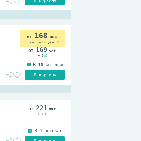
168
.00
с учетом бонусов
169
.52
+ 5
221
.99
+ 7