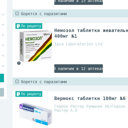
В наличии в 15 аптеках
Борется с паразитами
По рецепту
Немозол таблетки жеватель
400мг №1
Ipca Laboratories Ltd
В наличии в 12 аптеках
Борется с паразитами
По рецепту
Вермокс таблетки 100мг №6
Гедеон Рихтер Румыния АО/Гедеон
Рихтер А.О