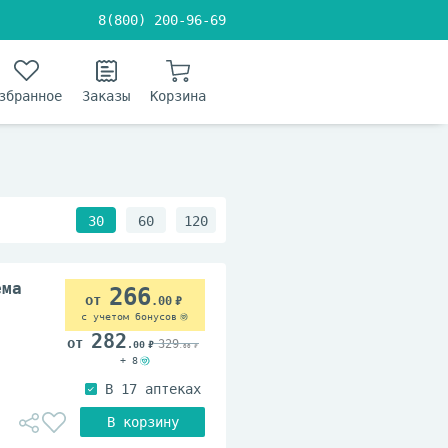
8(800) 200-96-69
збранное
Заказы
Корзина
30
60
120
ема
266
.00
с учетом бонусов
282
329
.00
.00
+ 8