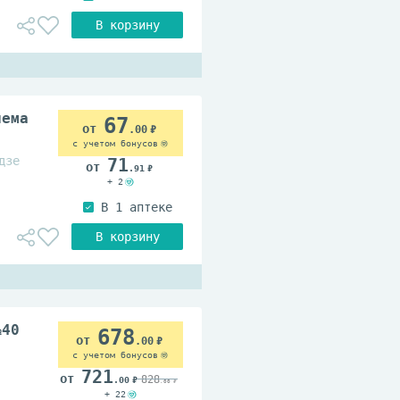
иема
67
.00
с учетом бонусов
дзе
71
.91
+ 2
№40
678
.00
с учетом бонусов
721
828
.00
.00
+ 22