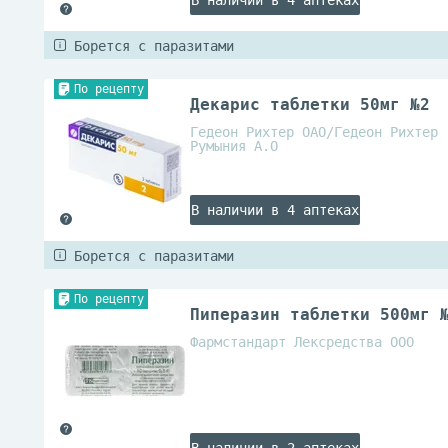
В наличии в 4 аптеках
Борется с паразитами
По рецепту
Декарис таблетки 50мг №2
Гедеон Рихтер ОАО/Гедеон Рихтер
Румыния А.О
В наличии в 4 аптеках
Борется с паразитами
По рецепту
Пиперазин таблетки 500мг 
Фармстандарт Лексредства ООО