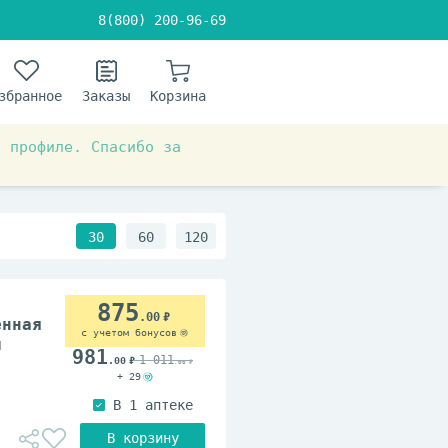
8(800) 200-96-69
збранное
Заказы
Корзина
в профиле. Спасибо за
30
60
120
875
.00
енная
с учетом бонусов
и
981
1 011
.00
.00
+ 29