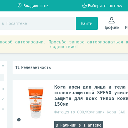
Найти
Профиль
И
пособ авторизации. Просьба заново авторизоваться 
содействие!
я
Средства по уходу за лицом и телом
косметика
KORA
Релевантность
Kora крем для лица и тела
солнцезащитный SPF50 усил
защита для всех типов кож
150мл
Фитоцентр ООО/Компания Кора ЗАО
В наличии в 1 аптеке