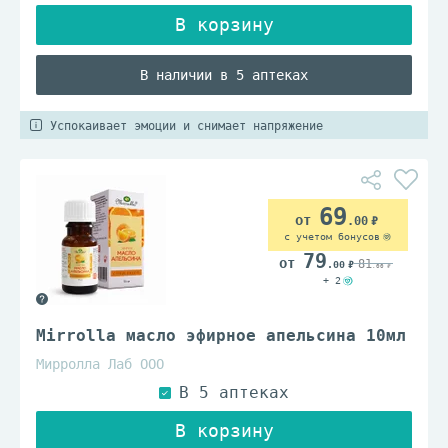
В наличии в 5 аптеках
Успокаивает эмоции и снимает напряжение
69
.00
с учетом бонусов
79
81
.00
.00
+ 2
Mirrolla масло эфирное апельсина 10мл
Мирролла Лаб ООО