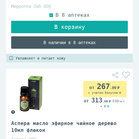
Мирролла Лаб ООО
В наличии в 8 аптеках
Увлажняет и питает кожу
267
.00
с учетом бонусов
313
338
.00
.00
+ 9
Аспера масло эфирное чайное дерево
10мл флакон