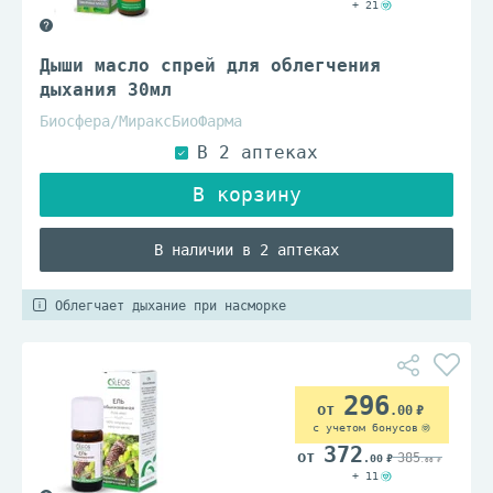
+ 21
Дыши масло спрей для облегчения
дыхания 30мл
Биосфера/МираксБиоФарма
В наличии в 2 аптеках
Облегчает дыхание при насморке
296
.00
с учетом бонусов
372
385
.00
.00
+ 11