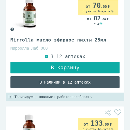
70
.00
с учетом бонусов
82
.00
+ 2
Mirrolla масло эфирное пихты 25мл
Мирролла Лаб ООО
В наличии в 12 аптеках
Тонизирует, повышает работоспособность
133
.00
с учетом бонусов