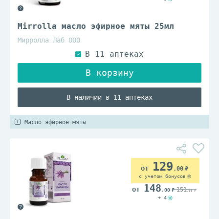
Mirrolla масло эфирное мяты 25мл
Мирролла Лаб ООО
В наличии в 11 аптеках
Масло эфирное мяты
129
.00
с учетом бонусов
148
151
.00
.00
+ 4