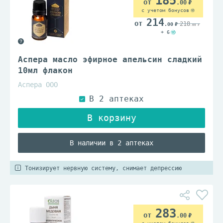
185
.00
с учетом бонусов
214
218
.00
.00
+ 6
Аспера масло эфирное апельсин сладкий
10мл флакон
Аспера ООО
В наличии в 2 аптеках
Тонизирует нервную систему, снимает депрессию
283
.00