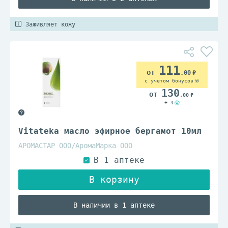
Заживляет кожу
111
.00
с учетом бонусов
130
.00
+ 4
Vitateka масло эфирное бергамот 10мл
АРОМАСТАР ООО/АромаМарка ООО
В наличии в 1 аптеке