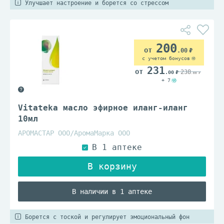
Улучшает настроение и борется со стрессом
200
.00
с учетом бонусов
231
238
.00
.00
+ 7
Vitateka масло эфирное иланг-иланг
10мл
АРОМАСТАР ООО/АромаМарка ООО
В наличии в 1 аптеке
Борется с тоской и регулирует эмоциональный фон