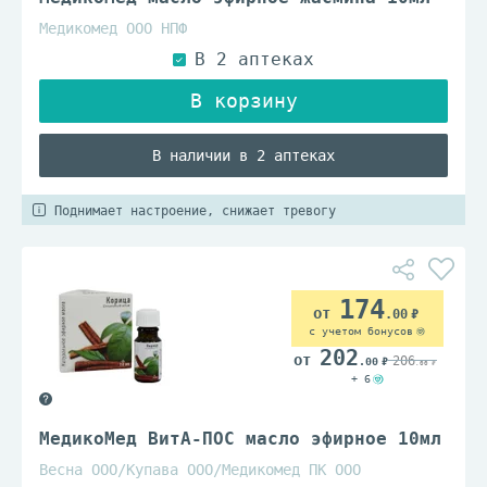
Медикомед ООО НПФ
В наличии в 2 аптеках
Поднимает настроение, снижает тревогу
174
.00
с учетом бонусов
202
206
.00
.00
+ 6
МедикоМед ВитА-ПОС масло эфирное 10мл
Весна ООО/Купава ООО/Медикомед ПК ООО