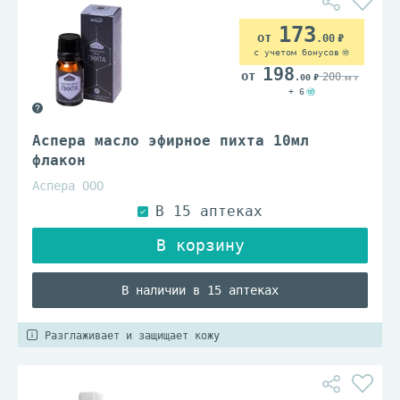
173
.00
с учетом бонусов
198
200
.00
.00
+ 6
Аспера масло эфирное пихта 10мл
флакон
Аспера ООО
В наличии в 15 аптеках
Разглаживает и защищает кожу