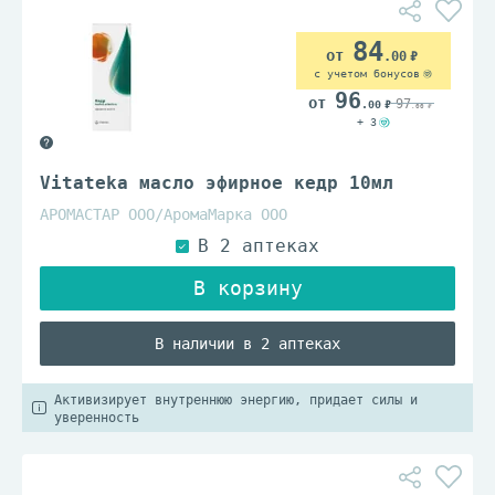
84
.00
с учетом бонусов
96
97
.00
.00
+ 3
Vitateka масло эфирное кедр 10мл
АРОМАСТАР ООО/АромаМарка ООО
В наличии в 2 аптеках
Активизирует внутреннюю энергию, придает силы и
уверенность