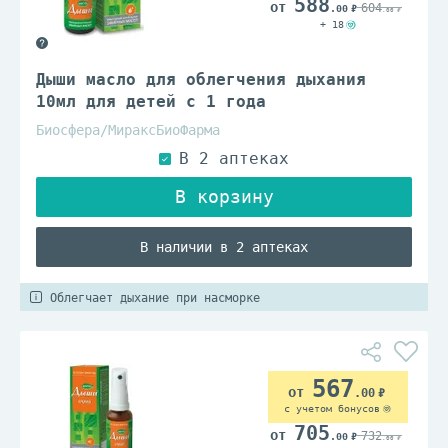
588
604
.00
.00
+ 18
Дыши масло для облегчения дыхания
10мл для детей с 1 года
Биосфера/МираксБиоФарма
В наличии в 2 аптеках
Облегчает дыхание при насморке
567
.00
с учетом бонусов
705
732
.00
.00