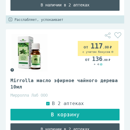
В наличии в 2 аптеках
Расслабляет, успокаивает
117
.00
с учетом бонусов
136
.00
+ 4
Mirrolla масло эфирное чайного дерева
10мл
Мирролла Лаб ООО
В наличии в 2 аптеках