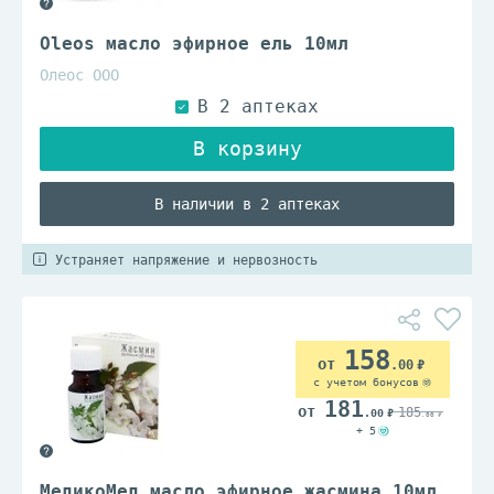
Oleos масло эфирное ель 10мл
Олеос ООО
В наличии в 2 аптеках
Устраняет напряжение и нервозность
158
.00
с учетом бонусов
181
185
.00
.00
+ 5
МедикоМед масло эфирное жасмина 10мл