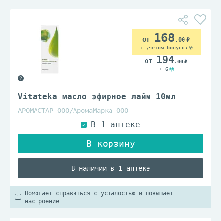
168
.00
с учетом бонусов
194
.00
+ 6
Vitateka масло эфирное лайм 10мл
АРОМАСТАР ООО/АромаМарка ООО
В наличии в 1 аптеке
Помогает справиться с усталостью и повышает
настроение