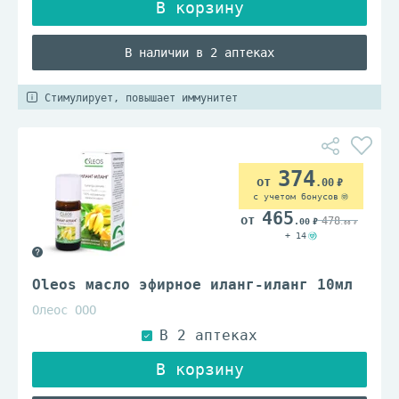
В наличии в 2 аптеках
Стимулирует, повышает иммунитет
374
.00
с учетом бонусов
465
478
.00
.00
+ 14
Oleos масло эфирное иланг-иланг 10мл
Олеос ООО