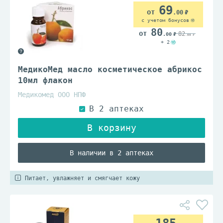
69
.00
с учетом бонусов
80
82
.00
.00
+ 2
МедикоМед масло косметическое абрикос
10мл флакон
Медикомед ООО НПФ
В наличии в 2 аптеках
Питает, увлажняет и смягчает кожу