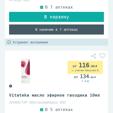
Аспера ООО
В наличии в 7 аптеках
Устраняет воспаления
116
.00
с учетом бонусов
134
.00
+ 4
Vitateka масло эфирное гвоздика 10мл
АРОМАСТАР ООО/АромаМарка ООО