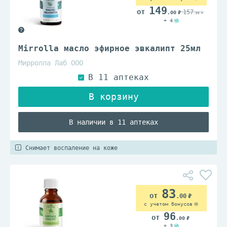
149
157
.00
.00
+ 4
Mirrolla масло эфирное эвкалипт 25мл
Мирролла Лаб ООО
В наличии в 11 аптеках
Снимает воспаление на коже
83
.00
с учетом бонусов
96
.00
+ 3