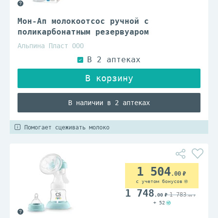
Мон-Ап молокоотсос ручной с
поликарбонатным резервуаром
Альпина Пласт ООО
В наличии в 2 аптеках
Помогает сцеживать молоко
1 504
.00
с учетом бонусов
1 748
1 783
.00
.00
+ 52