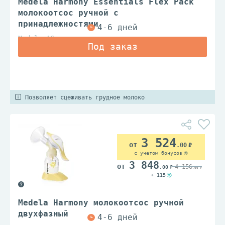
Medela Harmony Essentials Flex Pack
молокоотсос ручной с
принадлежностями
Medela AG
Позволяет сцеживать грудное молоко
3 524
.00
с учетом бонусов
3 848
4 156
.00
.00
+ 115
Medela Harmony молокоотсос ручной
двухфазный