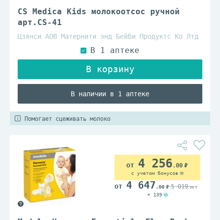
CS Medica Kids молокоотсос ручной
арт.CS-41
Цзянси АОВ Матернити энд Бейби Продуктс Ко Лтд
В наличии в 1 аптеке
Помогает сцеживать молоко
4 256
.00
с учетом бонусов
4 647
5 019
.00
.00
+ 139