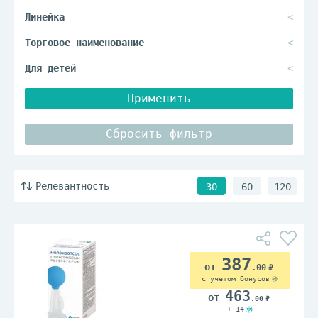
Применить
Сбросить фильтр
Релевантность
30
60
120
387
.00
с учетом бонусов
463
.00
+ 14