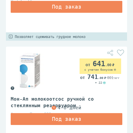
Medela AG
Позволяет сцеживать грудное молоко
641
.00
с учетом бонусов
741
801
.00
.00
+ 22
Мон-Ап молокоотсос ручной со
стеклянным резервуаром
Альпина Пласт ООО