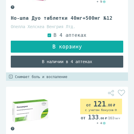
+ 9
Но-шпа Дуо таблетки 40мг+500мг №12
Опелла Хелскеа Венгрия Лтд.
В наличии в 4 аптеках
Снимает боль и воспаление
121
.00
с учетом бонусов
133
163
.00
.00
+ 4