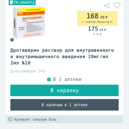
По рецепту
168
.00
с учетом бонусов
175
.61
+ 5
Дротаверин раствор для внутривенного
и внутримышечного введения 20мг/мл
2мл №10
Дальхимфарм ОАО
В наличии в 1 аптеке
Купирует сильную боль