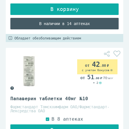
В наличии в 14 аптеках
Обладает обезболивающим действием
42
.00
с учетом бонусов
51
70
.00
.00
+ 2
Папаверин таблетки 40мг №10
Фармстандарт Томскхимфарм ОАО/Фармстандарт-
Лексредства ОАО