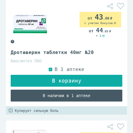
43
.00
с учетом бонусов
44
.05
+ 1
Дротаверин таблетки 40мг №20
Биосинтез ПАО
В наличии в 1 аптеке
Купирует сильную боль