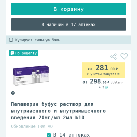
В наличии в 17 аптеках
Купирует сильную боль
По рецепту
281
.00
с учетом бонусов
298
339
.00
.00
+ 9
Папаверин буфус раствор для
внутривенного и внутримышечного
введения 20мг/мл 2мл №10
Обновление ПФК АО