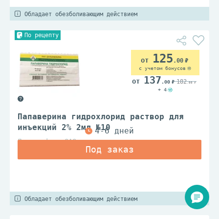
Обладает обезболивающим действием
По рецепту
125
.00
с учетом бонусов
137
182
.00
.00
+ 4
Папаверина гидрохлорид раствор для
инъекций 2% 2мл №10
Дальхимфарм ОАО
Обладает обезболивающим действием