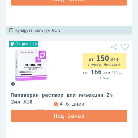
Купирует сильную боль
По рецепту
150
.00
с учетом бонусов
166
219
.00
.00
+ 5
Папаверин раствор для инъекций 2%
2мл №10
Биосинтез ОАО