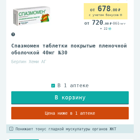
678
.00
с учетом бонусов
720
861
.00
.00
+ 22
Спазмомен таблетки покрытые пленочной
оболочкой 40мг №30
Берлин Хеми АГ
В наличии в 1 аптеке
Цена ниже в 1 аптеке
Понижает тонус гладкой мускулатуры органов ЖКТ