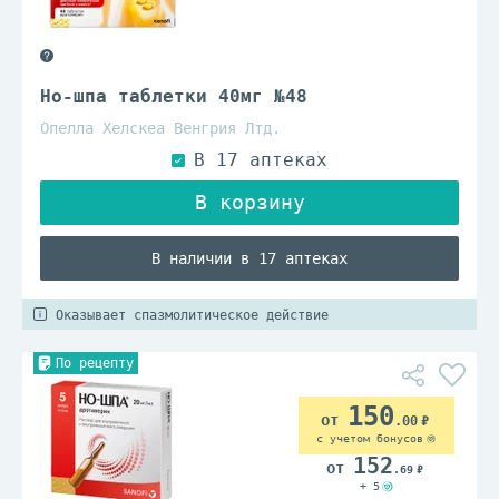
Но-шпа таблетки 40мг №48
Опелла Хелскеа Венгрия Лтд.
В наличии в 17 аптеках
Оказывает спазмолитическое действие
По рецепту
150
.00
с учетом бонусов
152
.69
+ 5