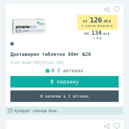
126
.00
с учетом бонусов
134
.83
+ 4
Дротаверин таблетки 80мг №20
Озон Фарм ООО/Атолл ООО
В наличии в 2 аптеках
Купирует сильную боль