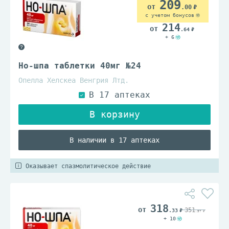
209
.00
с учетом бонусов
214
.64
+ 6
Но-шпа таблетки 40мг №24
Опелла Хелскеа Венгрия Лтд.
В наличии в 17 аптеках
Оказывает спазмолитическое действие
318
351
.33
.57
+ 10