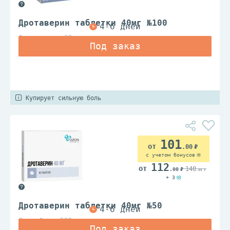
Дротаверин таблетки 40мг №100
Фармпроект АО
Купирует сильную боль
101
.00
с учетом бонусов
112
148
.00
.00
+ 3
Дротаверин таблетки 40мг №50
Озон Фарм ООО