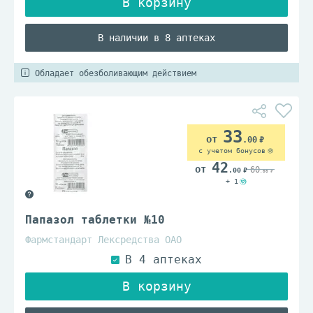
В наличии в 8 аптеках
Обладает обезболивающим действием
33
.00
с учетом бонусов
42
60
.00
.00
+ 1
Папазол таблетки №10
Фармстандарт Лексредства ОАО