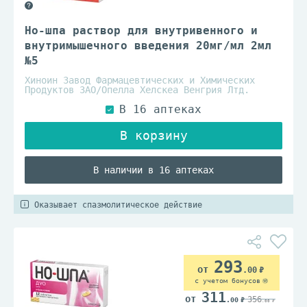
Но-шпа раствор для внутривенного и
внутримышечного введения 20мг/мл 2мл
№5
Хиноин Завод Фармацевтических и Химических
Продуктов ЗАО/Опелла Хелскеа Венгрия Лтд.
В наличии в 16 аптеках
Оказывает спазмолитическое действие
293
.00
с учетом бонусов
311
356
.00
.00