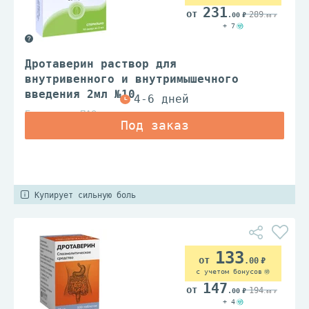
231
289
.00
.00
+ 7
Дротаверин раствор для
внутривенного и внутримышечного
введения 2мл №10
Биосинтез ПАО
Купирует сильную боль
133
.00
с учетом бонусов
147
194
.00
.00
+ 4