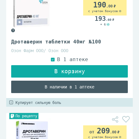
190
.00
с учетом бонусов
193
.60
+ 6
Дротаверин таблетки 40мг №100
Озон Фарм ООО/ Озон ООО
В наличии в 1 аптеке
Купирует сильную боль
По рецепту
209
.00
с учетом бонусов