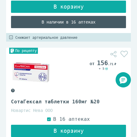
В наличии в 16 аптеках
Снижает артериальное давление
По рецепту
156
.71
+ 5
СотаГексал таблетки 160мг №20
Новартис Нева ООО