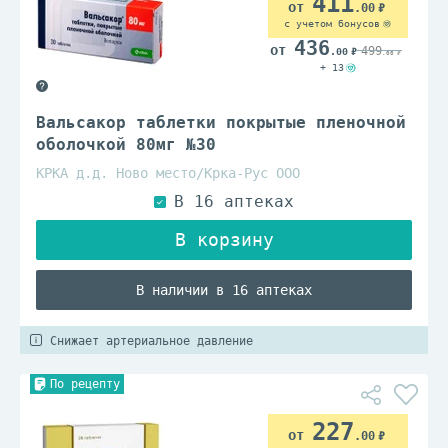
411
.00
с учетом бонусов
436
499
.00
.00
+ 13
Вальсакор таблетки покрытые пленочной
оболочкой 80мг №30
КРКА д.д. Ново место/Крка-Рус ООО
В наличии в 16 аптеках
Снижает артериальное давление
По рецепту
227
.00