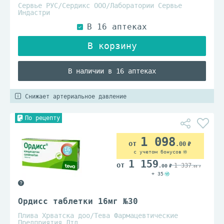
Сервье РУС/Сердикс ООО/Лаборатории Сервье
Индастри
В наличии в 16 аптеках
Снижает артериальное давление
По рецепту
1 098
.00
с учетом бонусов
1 159
1 337
.00
.00
+ 35
Ордисс таблетки 16мг №30
Плива Хрватска доо/Тева Фармацевтические
Предприятия Лтд