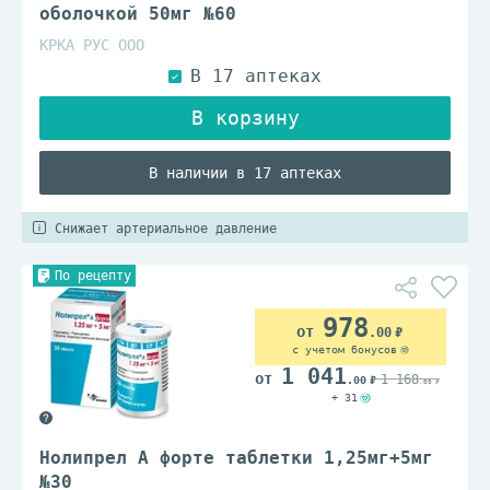
оболочкой 50мг №60
КРКА РУС ООО
В наличии в 17 аптеках
Снижает артериальное давление
По рецепту
978
.00
с учетом бонусов
1 041
1 168
.00
.00
+ 31
Нолипрел А форте таблетки 1,25мг+5мг
№30