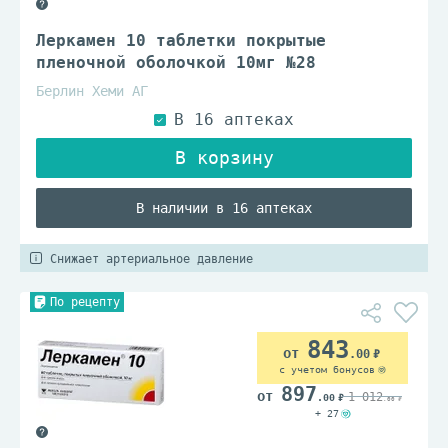
Леркамен 10 таблетки покрытые
пленочной оболочкой 10мг №28
Берлин Хеми АГ
В наличии в 16 аптеках
Снижает артериальное давление
По рецепту
843
.00
с учетом бонусов
897
1 012
.00
.00
+ 27