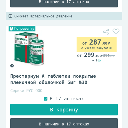
В наличии в 17 аптеках
Снижает артериальное давление
По рецепту
287
.00
с учетом бонусов
299
314
.00
.25
+ 9
Престариум А таблетки покрытые
пленочной оболочкой 5мг №30
Сервье РУС ООО
В наличии в 17 аптеках