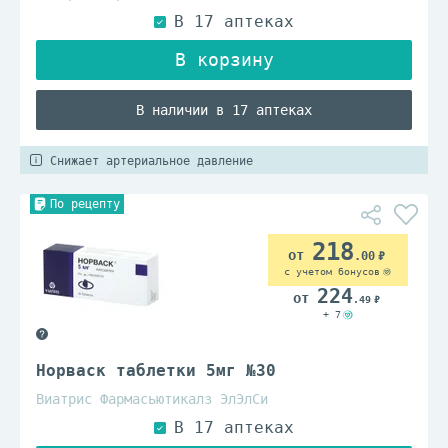
В наличии в 17 аптеках
Снижает артериальное давление
По рецепту
218
.00
с учетом бонусов
224
.49
+ 7
Норваск таблетки 5мг №30
Виатрис Фармасьютикалз ЭлЭлСи