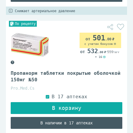
Снижает артериальное давление
По рецепту
501
.00
с учетом бонусов
532
559
.00
.95
+ 16
Пропанорм таблетки покрытые оболочкой
150мг №50
Pro.Med.Cs
В наличии в 17 аптеках