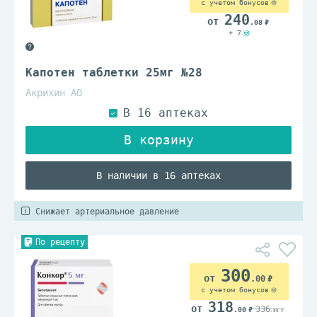
с учетом бонусов
240
.08
+ 7
Капотен таблетки 25мг №28
Акрихин АО
В наличии в 16 аптеках
Снижает артериальное давление
По рецепту
300
.00
с учетом бонусов
318
336
.00
.50