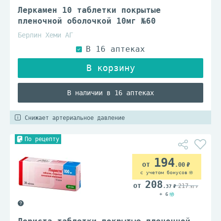
Леркамен 10 таблетки покрытые
пленочной оболочкой 10мг №60
Берлин Хеми АГ
В наличии в 16 аптеках
Снижает артериальное давление
По рецепту
194
.00
с учетом бонусов
208
217
.37
.32
+ 6