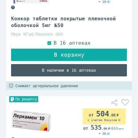
+ 10
Конкор таблетки покрытые пленочной
оболочкой 5мг №50
Мерк КГаА/Нанолек ООО
В наличии в 16 аптеках
Снижает артериальное давление
По рецепту
504
.00
с учетом бонусов
535
613
.00
.00
+ 16