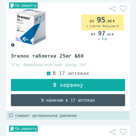
По рецепту
95
.00
с учетом бонусов
97
.44
+ 3
Эгилок таблетки 25мг №60
Эгис Фармацевтический завод ЗАО
В наличии в 17 аптеках
Снижает артериальное давление
По рецепту