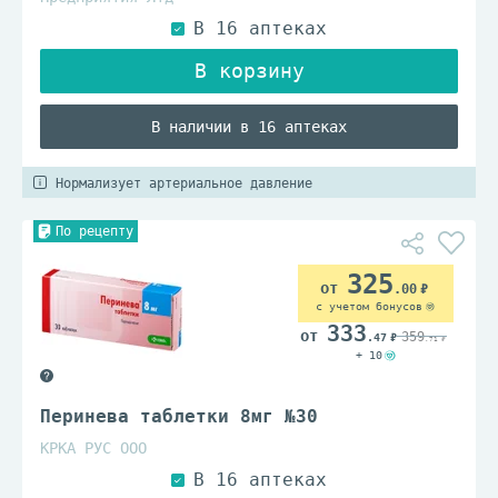
В наличии в 16 аптеках
Нормализует артериальное давление
По рецепту
325
.00
с учетом бонусов
333
359
.47
.71
+ 10
Перинева таблетки 8мг №30
КРКА РУС ООО