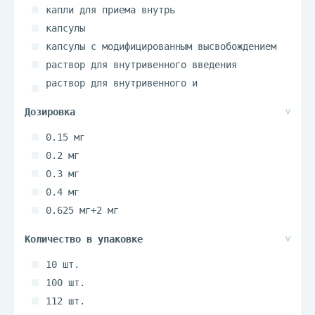
капли для приема внутрь
капсулы
капсулы с модифицированным высвобождением
раствор для внутривенного введения
раствор для внутривенного и
внутримышечного введения
таблетки
таблетки (набор)
0.15 мг
таблетки покрытые оболочкой
0.2 мг
таблетки покрытые пленочной оболочкой
0.3 мг
таблетки пролонгированного действия
0.4 мг
таблетки пролонгированного действия
0.625 мг+2 мг
покрытые пленочной оболочкой
0.625 мг+2.5 мг
таблетки с модифицированным высвобождением
1 мг
таблетки с модифицированным высвобождением
покрытые пленочной оболочкой
10 шт.
1.25 мг+4 мг+10 мг
таблетки с пролонгированным высвобождением
100 шт.
1.25 мг+4 мг+20 мг
таблетки с пролонгированным высвобождением
112 шт.
1.25 мг+4 мг
покрытые оболочкой