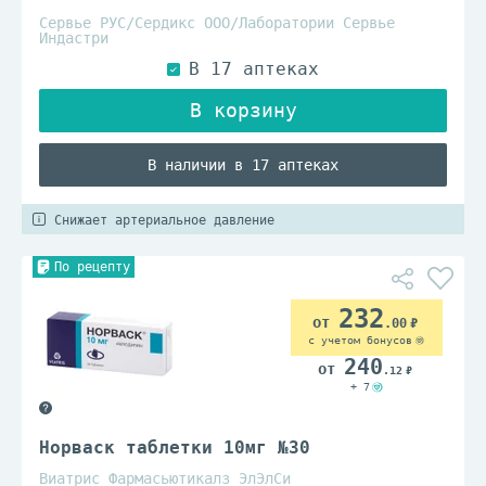
Сервье РУС/Сердикс ООО/Лаборатории Сервье
Индастри
В наличии в 17 аптеках
Снижает артериальное давление
По рецепту
232
.00
с учетом бонусов
240
.12
+ 7
Норваск таблетки 10мг №30
Виатрис Фармасьютикалз ЭлЭлСи