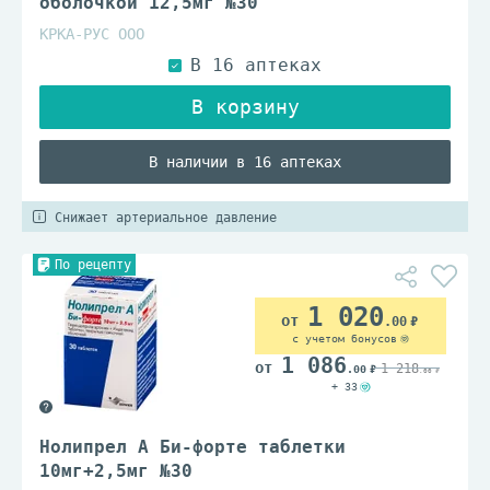
оболочкой 12,5мг №30
КРКА-РУС ООО
В наличии в 16 аптеках
Снижает артериальное давление
По рецепту
1 020
.00
с учетом бонусов
1 086
1 218
.00
.00
+ 33
Нолипрел А Би-форте таблетки
10мг+2,5мг №30