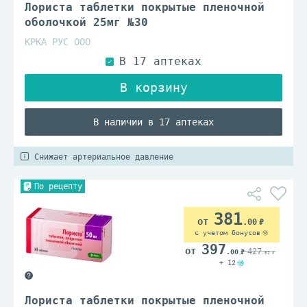
Лориста таблетки покрытые пленочной
оболочкой 25мг №30
КРКА РУС ООО
В наличии в 17 аптеках
Снижает артериальное давление
По рецепту
381
.00
с учетом бонусов
397
427
.00
.52
+ 12
Лориста таблетки покрытые пленочной