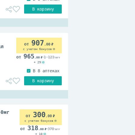
907
.00
мл
с учетом бонусов
965
1 123
.00
.00
+ 29
40мг
300
.00
с учетом бонусов
318
370
.00
.00
+ 10