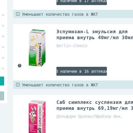
В наличии в 17 аптеках
Уменьшает количество газов в ЖКТ
Эспумизан-L эмульсия для
приема внутрь 40мг/мл 30м
Berlin-Chemie
В наличии в 16 аптеках
Уменьшает количество газов в ЖКТ
Саб симплекс суспензия дл
приема внутрь 69,19мг/мл 
Дельфарм Орлеан/Пфайзер Инк.