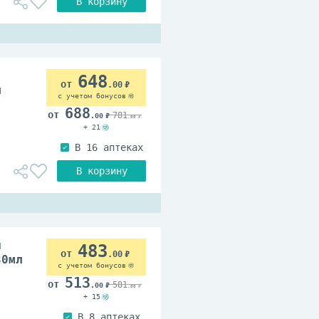
648
.00
л
с учетом бонусов
688
781
.00
.00
+ 21
я
483
.00
30мл
с учетом бонусов
513
581
.00
.00
+ 15