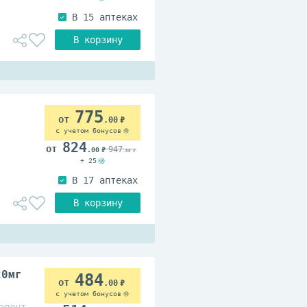
775
.00
с учетом бонусов
824
947
.00
.00
+ 25
20мг
484
.00
с учетом бонусов