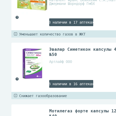
Каталент Франс Бейнхейм С.А./Кат
Джермани Шорндорф ГмбХ
В наличии в 17 аптеках
Уменьшает количество газов в ЖКТ
Эвалар Симетикон капсулы 
№50
Артлайф ООО
В наличии в 16 аптеках
Снижает газообразование
Мотилегаз форте капсулы 1