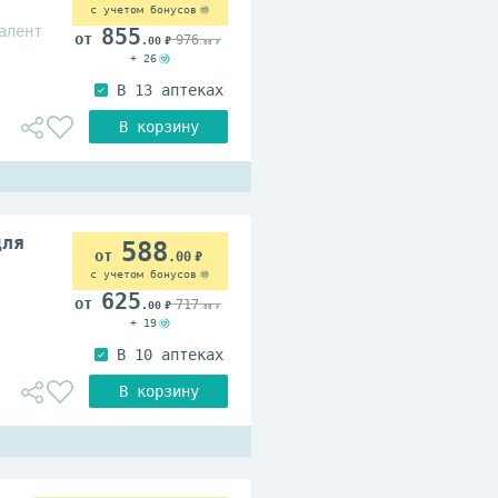
с учетом бонусов
алент
855
976
.00
.00
+ 26
для
588
.00
с учетом бонусов
625
717
.00
.00
+ 19