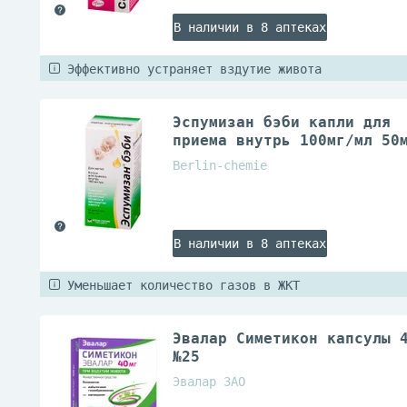
В наличии в 8 аптеках
Эффективно устраняет вздутие живота
Эспумизан бэби капли для
приема внутрь 100мг/мл 50
Berlin-chemie
В наличии в 8 аптеках
Уменьшает количество газов в ЖКТ
Эвалар Симетикон капсулы 
№25
Эвалар ЗАО