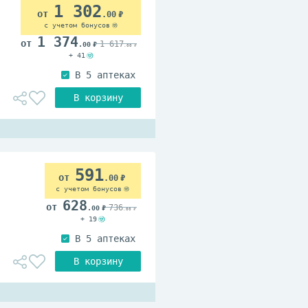
1 302
.00
с учетом бонусов
1 374
1 617
.00
.00
+ 41
591
.00
с учетом бонусов
628
736
.00
.00
+ 19