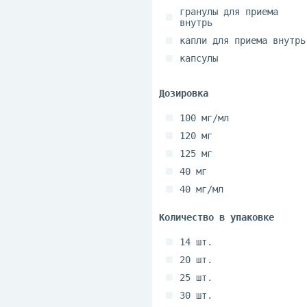
гранулы для приема
внутрь
капли для приема внутрь
капсулы
концентрат для
приготовления раствора
для приема внутрь
суспензия для приема
100 мг/мл
внутрь
120 мг
эмульсия для приема
125 мг
внутрь
40 мг
40 мг/мл
60 мг+300 мг
69.19 мг/мл
14 шт.
80 мг
20 шт.
25 шт.
30 шт.