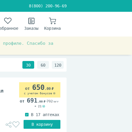
8(800) 200-96-69
збранное
Заказы
Корзина
в профиле. Спасибо за
 система
При метеоризме
30
60
120
650
.00
мл
с учетом бонусов
691
792
.00
.00
+ 21