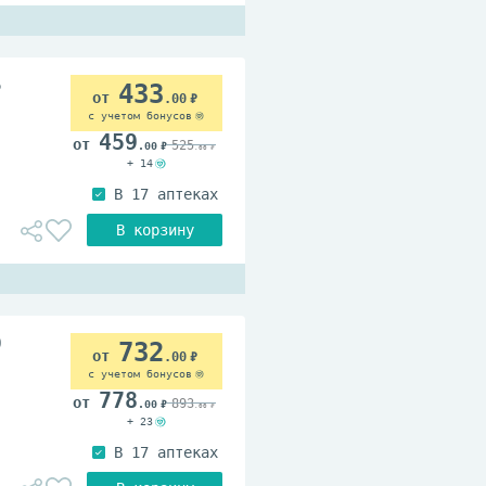
5
433
.00
с учетом бонусов
459
525
.00
.00
+ 14
0
732
.00
с учетом бонусов
778
893
.00
.00
+ 23