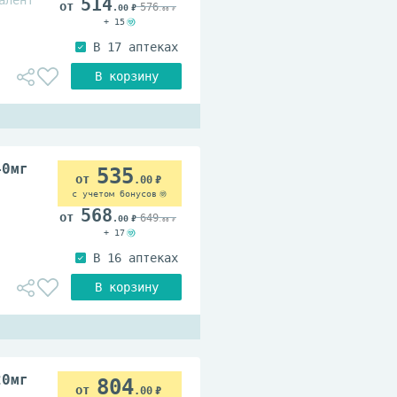
алент
514
576
.00
.00
+ 15
40мг
535
.00
с учетом бонусов
568
649
.00
.00
+ 17
20мг
804
.00