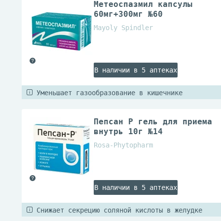
Метеоспазмил капсулы
60мг+300мг №60
Mayoly Spindler
В наличии в 5 аптеках
Уменьшает газообразование в кишечнике
Пепсан Р гель для приема
внутрь 10г №14
Rosa-Phytopharm
В наличии в 5 аптеках
Снижает секрецию соляной кислоты в желудке