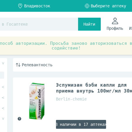
Найти
Профиль
И
пособ авторизации. Просьба заново авторизоваться 
содействие!
ты при заболеваниях органов и систем
Пищеварительная
Релевантность
Эспумизан бэби капли для
приема внутрь 100мг/мл 30
Berlin-chemie
В наличии в 17 аптеках