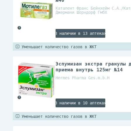
№40
Каталент Франс Бейнхейм С.А./Кат
Джермани Шорндорф ГмбХ
В наличии в 13 аптеках
Уменьшает количество газов в ЖКТ
Эспумизан экстра гранулы 
приема внутрь 125мг №14
Hermes Pharma Ges.m.b.H
В наличии в 10 аптеках
Уменьшает количество газов в ЖКТ