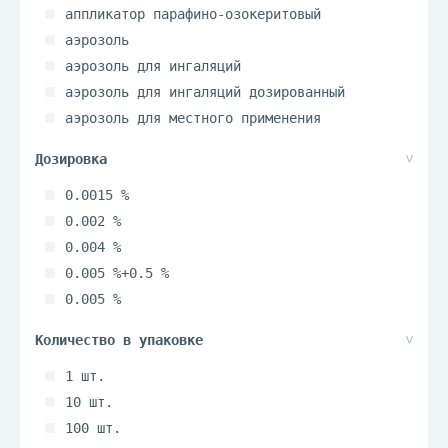
аппликатор парафино-озокеритовый
аэрозоль
аэрозоль для ингаляций
аэрозоль для ингаляций дозированный
аэрозоль для местного применения
аэрозоль для наружного применения
бальзам
0.0015 %
бальзам для десен
0.002 %
бальзам для ингаляций
0.004 %
бальзам жидкий
0.005 %+0.5 %
бальзам-крем
0.005 %
биопродукт кисломолочный
0.007 %
гель
0.01 мг+5/0,5 мг/доза
гель вагинальный
1 шт.
0.01 %
гель глазной
10 шт.
0.015 %
гель для век
100 шт.
0.015 мг/мл
гель для десен