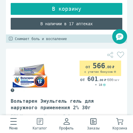
325 мг+37.5 мг
33.3 %
3300 МЕ
В наличии в 17 аптеках
33000 МЕ
35 мг+250 мг
Снимает боль и воспаление
35 мг+65 мг
35 мг
35 мкг/доза
566
35.125 мкг/доза+351.25 мкг/доза
.00
с учетом бонусов
350 мг
601
686
.00
3500 мг
.00
+ 18
350ПЕ
36 мг
Вольтарен Эмульгель гель для
36.77 мг+0.8 мг
наружного применения 2% 30г
36000 МЕ/мл
ГСК Консьюмер Хелскер С.А
37.5 мг
370 мг
Меню
Каталог
Профиль
Заказы
Корзина