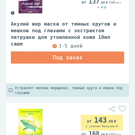
137
148
.00
.00
+ 4
Акулий жир маска от темных кругов и
мешков под глазами с экстрактом
петрушки для утомленной кожи 10мл
саше
ТВИНС Тэк АО
Устраняет мелкие морщинки, темные круги и мешки под
глазами
143
.00
с учетом бонусов
168
182
.00
.00