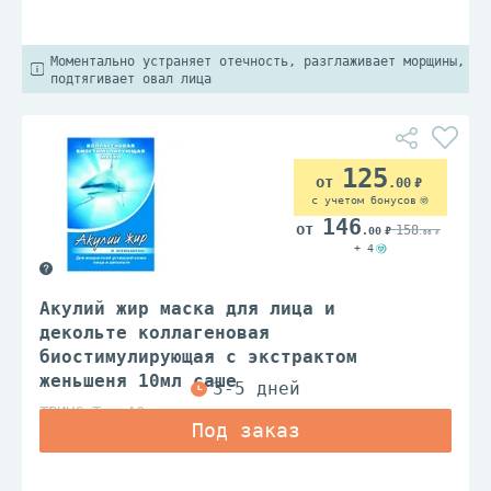
Моментально устраняет отечность, разглаживает морщины,
подтягивает овал лица
125
.00
с учетом бонусов
146
158
.00
.00
+ 4
Акулий жир маска для лица и
декольте коллагеновая
биостимулирующая с экстрактом
женьшеня 10мл саше
ТВИНС Тэк АО