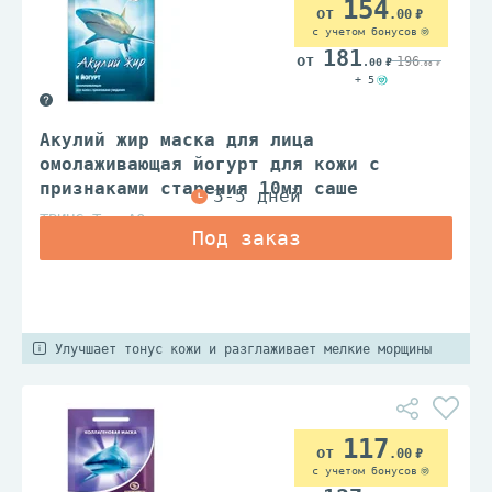
154
.00
с учетом бонусов
181
196
.00
.00
+ 5
Акулий жир маска для лица
омолаживающая йогурт для кожи с
признаками старения 10мл саше
ТВИНС Тэк АО
Улучшает тонус кожи и разглаживает мелкие морщины
117
.00
с учетом бонусов