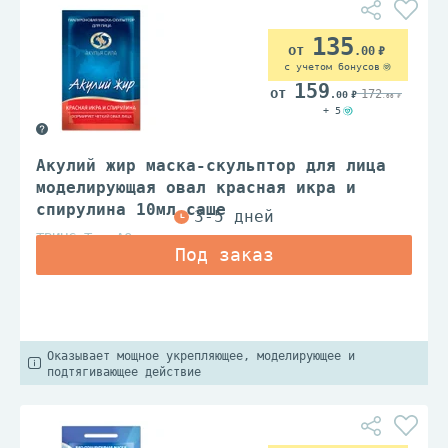
135
.00
с учетом бонусов
159
172
.00
.00
+ 5
Акулий жир маска-скульптор для лица
моделирующая овал красная икра и
спирулина 10мл саше
ТВИНС Тэк АО
Оказывает мощное укрепляющее, моделирующее и
подтягивающее действие