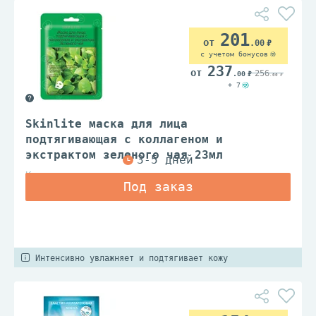
201
.00
с учетом бонусов
237
256
.00
.00
+ 7
Skinlite маска для лица
подтягивающая с коллагеном и
экстрактом зеленого чая 23мл
Корея
Интенсивно увлажняет и подтягивает кожу