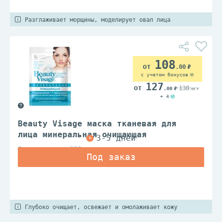
Разглаживает морщины, моделирует овал лица
108
.00
с учетом бонусов
127
138
.00
.00
+ 4
Beauty Visage маска тканевая для
лица минеральная очищающая
Фитокосметик ООО
Глубоко очищает, освежает и омолаживает кожу