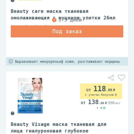
Beauty care маска тканевая
омолаживающая с муцином улитки 26мл
Коаст Пасифик Лимитед
Выравнивает микрорельеф кожи, разглаживает морщины
118
.00
с учетом бонусов
138
150
.00
.00
+ 4
Beauty Visage маска тканевая для
лица гиалуроновая глубокое