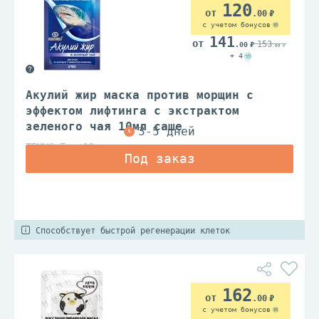
120
.00
с учетом бонусов
141
153
.00
.00
+ 4
Акулий жир маска против морщин с
эффектом лифтинга с экстрактом
зеленого чая 10мл саше
ТВИНС Тэк АО
Способствует быстрой регенерации клеток
162
.00
с учетом бонусов