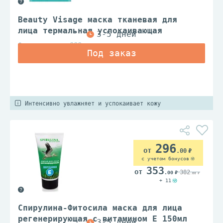
Beauty Visage маска тканевая для
лица термальная успокаивающая
Фитокосметик ООО
Интенсивно увлажняет и успокаивает кожу
296
.00
с учетом бонусов
353
382
.00
.00
+ 11
Спирулина-Фитосила маска для лица
регенерирующая с витамином E 150мл