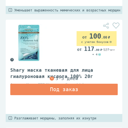
Уменьшает выраженность мимических и возрастных морщин
100
.00
с учетом бонусов
117
127
.00
.00
+ 4
Shary маска тканевая для лица
гиалуроновая кислота 100% 20г
Анкорс Ко., ЛТД/Hanscos Co., Ltd
Разглаживает морщины, заполняя их изнутри