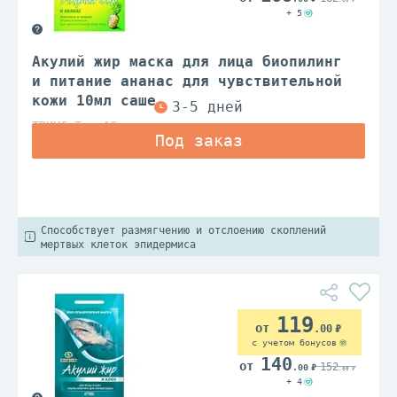
+ 5
Акулий жир маска для лица биопилинг
и питание ананас для чувствительной
кожи 10мл саше
ТВИНС Тэк АО
Способствует размягчению и отслоению скоплений
мертвых клеток эпидермиса
119
.00
с учетом бонусов
140
152
.00
.00
+ 4