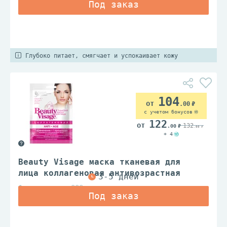
Глубоко питает, смягчает и успокаивает кожу
104
.00
с учетом бонусов
122
132
.00
.00
+ 4
Beauty Visage маска тканевая для
лица коллагеновая антивозрастная
Фитокосметик ООО