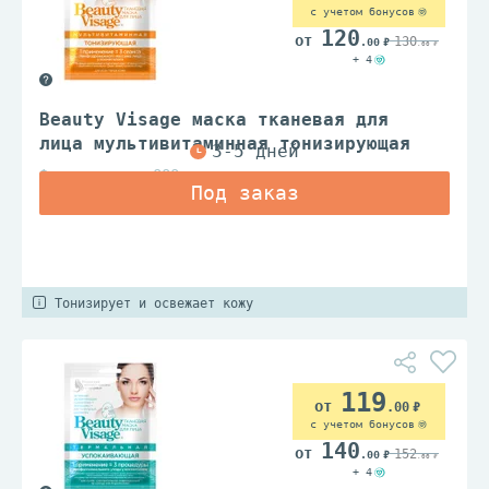
с учетом бонусов
120
130
.00
.00
+ 4
Beauty Visage маска тканевая для
лица мультивитаминная тонизирующая
Фитокосметик ООО
Тонизирует и освежает кожу
119
.00
с учетом бонусов
140
152
.00
.00
+ 4