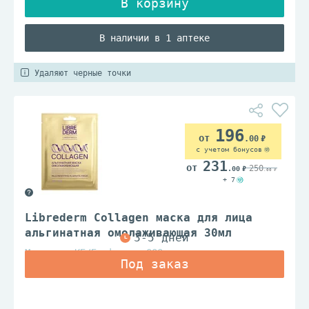
В наличии в 1 аптеке
Удаляют черные точки
196
.00
с учетом бонусов
231
250
.00
.00
+ 7
Librederm Collagen маска для лица
альгинатная омолаживающая 30мл
Механика КБ/Биофармус ООО