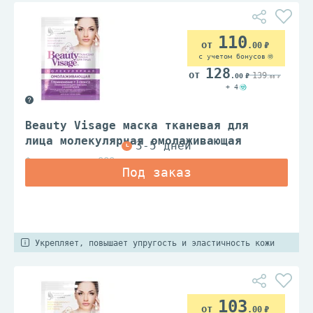
110
.00
с учетом бонусов
128
139
.00
.00
+ 4
Beauty Visage маска тканевая для
лица молекулярная омолаживающая
Фитокосметик ООО
Укрепляет, повышает упругость и эластичность кожи
103
.00