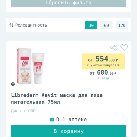
Сбросить фильтр
Релевантность
30
60
120
554
.00
с учетом бонусов
680
.00
+ 20
Librederm Aevit маска для лица
питательная 75мл
Дина + ООО