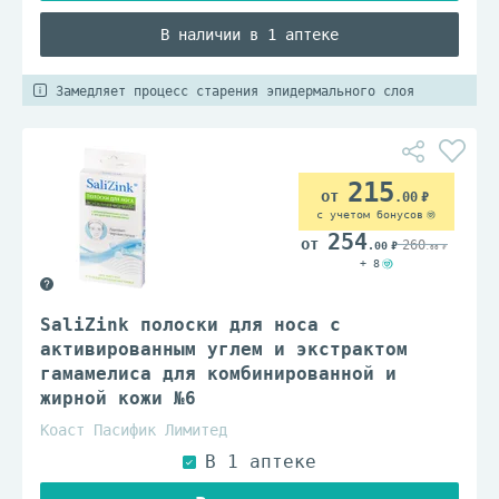
В наличии в 1 аптеке
Замедляет процесс старения эпидермального слоя
215
.00
с учетом бонусов
254
260
.00
.00
+ 8
SaliZink полоски для носа с
активированным углем и экстрактом
гамамелиса для комбинированной и
жирной кожи №6
Коаст Пасифик Лимитед