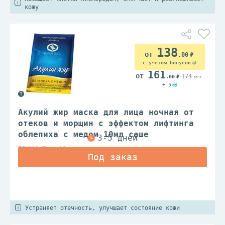
кожу
138
.00
с учетом бонусов
161
174
.00
.00
+ 5
Акулий жир маска для лица ночная от
отеков и морщин с эффектом лифтинга
облепиха с медом 10мл саше
ТВИНС Тэк АО
Устраняет отечность, улучшает состояние кожи