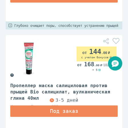
Глубоко очищает поры, способствует устранению прыщей
144
.00
с учетом бонусов
168
182
.00
.00
+ 5
Пропеллер маска салициловая против
прыщей Bio салицилат, вулканическая
глина 40мл
Народные Промыслы ООО