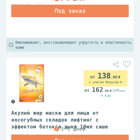
ТВИНС Тэк АО
Омолаживает, восстанавливает упругость и эластичность
кожи
138
.00
с учетом бонусов
162
175
.00
.00
+ 5
Акулий жир маска для лица от
носогубных складок лифтинг с
эффектом ботокса дыня 10мл саше
ТВИНС Тэк АО