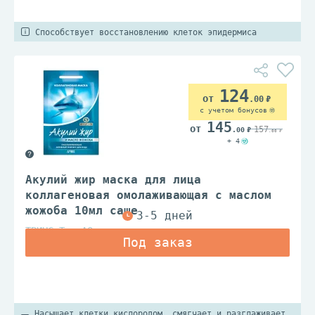
Способствует восстановлению клеток эпидермиса
124
.00
с учетом бонусов
145
157
.00
.00
+ 4
Акулий жир маска для лица
коллагеновая омолаживающая с маслом
жожоба 10мл саше
ТВИНС Тэк АО
Насыщает клетки кислородом, смягчает и разглаживает