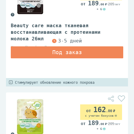
189
205
.00
.00
+ 6
Beauty care маска тканевая
восстанавливающая с протеинами
молока 26мл
Коаст Пасифик Лимитед
Стимулирует обновление кожного покрова
162
.00
с учетом бонусов
189
205
.00
.00
+ 6