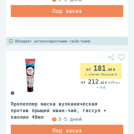
Корвет Фарма ООО
Обладает антиоксидантными свойствами
181
.00
с учетом бонусов
212
229
.00
.00
+ 6
Пропеллер маска вулканическая
против прыщей иван-чай, гассул +
каолин 40мл
Народные Промыслы ООО