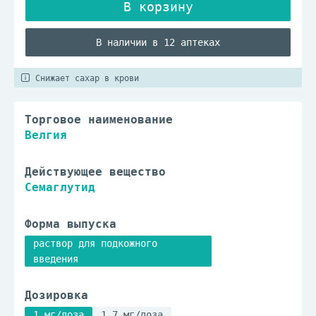
В наличии в 12 аптеках
Снижает сахар в крови
Торговое наименование
Велгия
Действующее вещество
Семаглутид
Форма выпуска
раствор для подкожного
введения
Дозировка
1 мг/доза
1.7 мг/доза