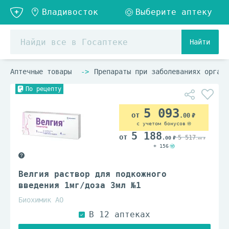
Найти
Аптечные товары
Препараты при заболеваниях органо
По рецепту
5 093
.00
с учетом бонусов
5 188
5 517
.00
.44
+ 156
Велгия раствор для подкожного
введения 1мг/доза 3мл №1
Биохимик АО