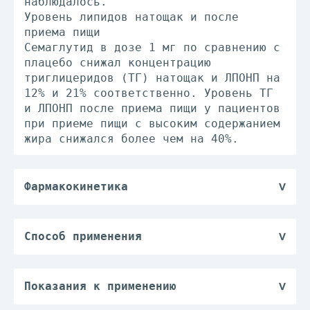
наблюдалось.
Уровень липидов натощак и после
приема пищи
Семаглутид в дозе 1 мг по сравнению с
плацебо снижал концентрацию
триглицеридов (ТГ) натощак и ЛПОНП на
12% и 21% соответственно. Уровень ТГ
и ЛПОНП после приема пищи у пациентов
при приеме пищи с высоким содержанием
жира снижался более чем на 40%.
Фармакокинетика
В отличие от нативного ГПП-1,
семаглутид имеет длительный Т1/2
около 1 недели, что позволяет
Способ применения
применять его п/к 1 раз в неделю.
Всегда принимайте препарат в полном
Основным механизмом длительного
соответствии с рекомендациями
действия семаглутида является
лечащего врача. При появлении
Показания к применению
связывание с альбумином, что приводит
сомнений посоветуйтесь с лечащим
Препарат Велгия® применяется у
к снижению выведения его почками и