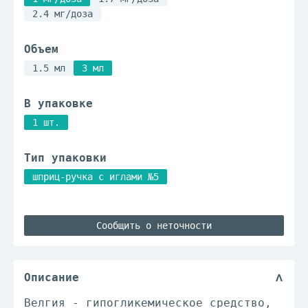
2.4 мг/доза
Объем
1.5 мл
3 мл
В упаковке
1 шт.
Тип упаковки
шприц-ручка с иглами №5
Сообщить о неточности
Описание
Велгия - гипогликемическое средство,