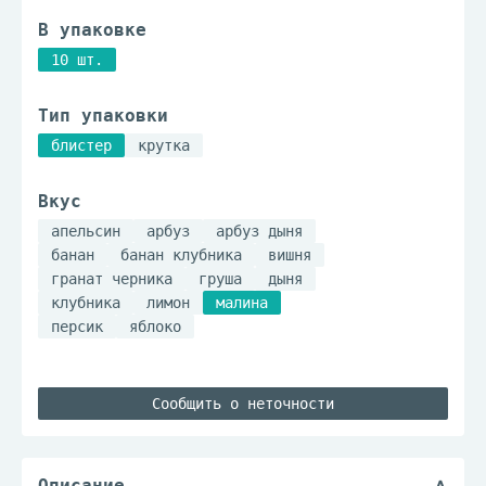
В упаковке
10 шт.
Тип упаковки
блистер
крутка
Вкус
апельсин
арбуз
арбуз дыня
банан
банан клубника
вишня
гранат черника
груша
дыня
клубника
лимон
малина
персик
яблоко
Сообщить о неточности
Описание