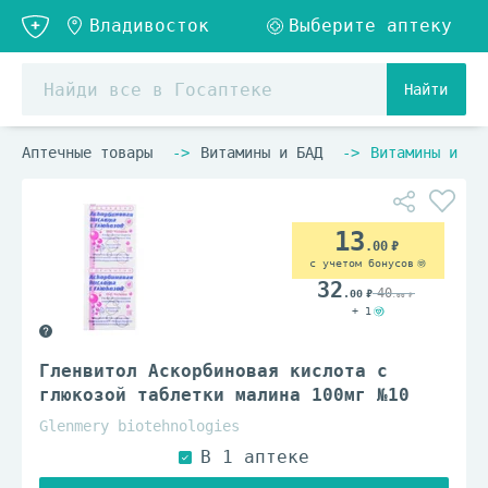
Найти
Аптечные товары
Витамины и БАД
Витамины и ви
13
.00
с учетом бонусов
32
40
.00
.00
+ 1
Гленвитол Аскорбиновая кислота с
глюкозой таблетки малина 100мг №10
Glenmery biotehnologies