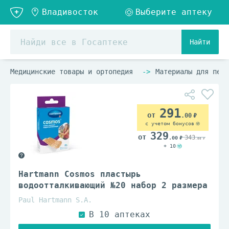
Найти
Медицинские товары и ортопедия
Материалы для пере
291
.00
с учетом бонусов
329
343
.00
.00
+ 10
Hartmann Cosmos пластырь
водоотталкивающий №20 набор 2 размера
Paul Hartmann S.A.