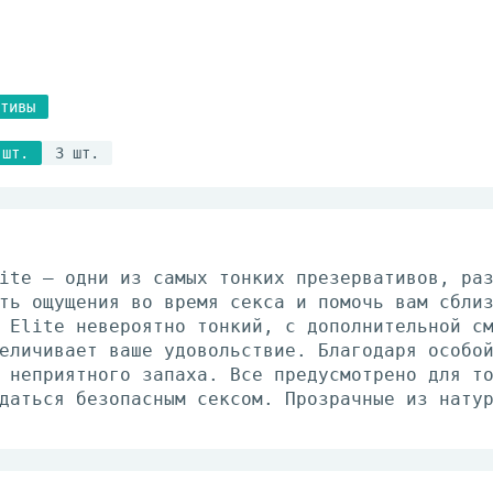
тивы
 шт.
3 шт.
ite – одни из самых тонких презервативов, ра
ть ощущения во время секса и помочь вам сбли
 Elite невероятно тонкий, с дополнительной с
еличивает ваше удовольствие. Благодаря особо
 неприятного запаха. Все предусмотрено для т
даться безопасным сексом. Прозрачные из нату