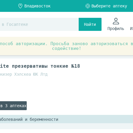
Найти
Профиль
И
пособ авторизации. Просьба заново авторизоваться 
содействие!
я
Товары для взрослых
Презервативы
ite презервативы тонкие №18
кизер Хэлскеа ЮК Лтд
 в 3 аптеках
аболеваний и беременности