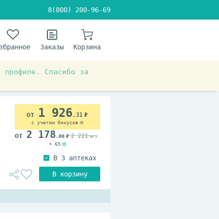
8(800) 200-96-69
збранное
Заказы
Корзина
в профиле. Спасибо за
1 926
.31
с учетом бонусов
2 178
2 221
.00
.00
+ 65