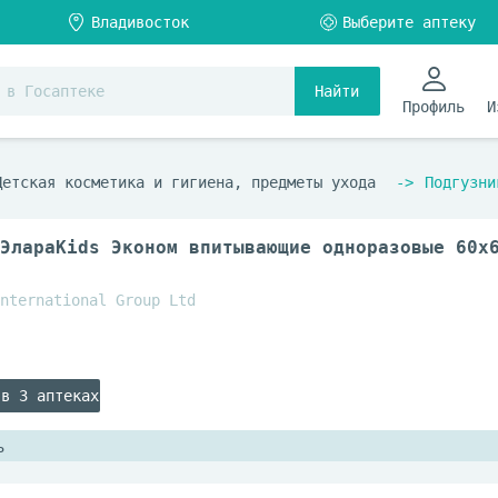
Найти
Профиль
И
Детская косметика и гигиена, предметы ухода
Подгузни
ЭлараKids Эконом впитывающие одноразовые 60x
nternational Group Ltd
 в 3 аптеках
ь