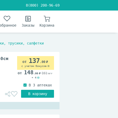
8(800) 200-96-69
збранное
Заказы
Корзина
ки, трусики, салфетки
60см
137
.00
с учетом бонусов
148
161
.00
.00
+ 4