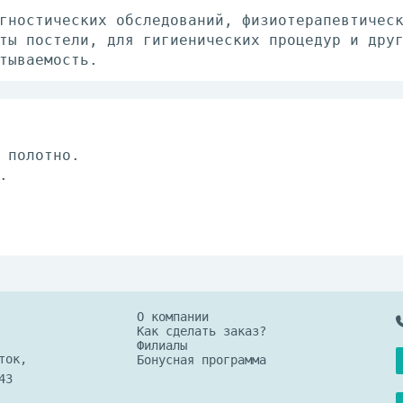
гностических обследований, физиотерапевтичес
ты постели, для гигиенических процедур и дру
тываемость.
 полотно.
.
О компании
Как сделать заказ?
Филиалы
ток,
Бонусная программа
43