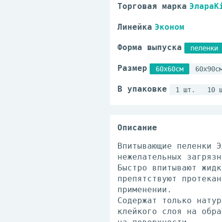
Торговая марка
ЭлараK
Линейка
Эконом
Форма выпуска
пеленки
Размер
60x60см
60x90с
В упаковке
1 шт.
10 
Описание
Впитывающие пеленки Э
нежелательных загрязн
Быстро впитывают жидк
препятствуют протекан
применении.
Содержат только натур
клейкого слоя на обра