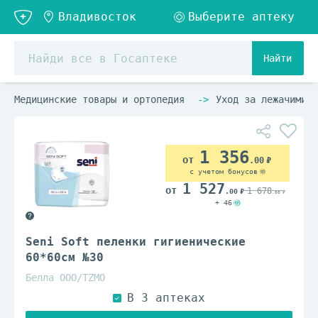
Найти
Медицинские товары и ортопедия
Уход за лежачими б
1 356
.00
с учетом бонусов
1 527
1 678
.00
.00
+ 46
Seni Soft пеленки гигиенические
60*60см №30
Белла ООО/TZМО