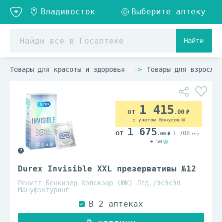
Найти
Товары для красоты и здоровья
Товары для взрослых
1 415
.00
с учетом бонусов
1 675
1 708
.00
.00
+ 50
Durex Invisible XXL презервативы №12
Рекитт Бенкизер Хэлскэар (ЮК) Лтд./ЭсЭсЭл
Мануфэктуринг