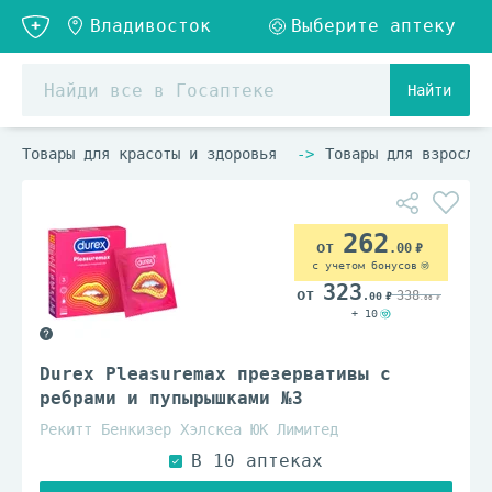
Найти
Товары для красоты и здоровья
Товары для взрослых
262
.00
с учетом бонусов
323
338
.00
.00
+ 10
Durex Pleasuremax презервативы с
ребрами и пупырышками №3
Рекитт Бенкизер Хэлскеа ЮК Лимитед