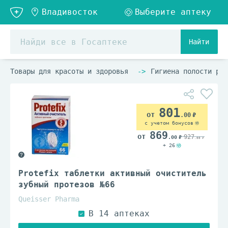
Найти
Товары для красоты и здоровья
Гигиена полости рта
801
.00
с учетом бонусов
869
927
.00
.00
+ 26
Protefix таблетки активный очиститель
зубный протезов №66
Queisser Pharma