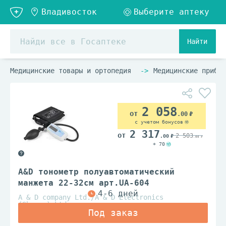
Найти
Медицинские товары и ортопедия
Медицинские прибор
2 058
.00
с учетом бонусов
2 317
2 503
.00
.00
+ 70
A&D тонометр полуавтоматический
манжета 22-32см арт.UA-604
A & D company Ltd./A & D Electronics
(Shezen) Ltd