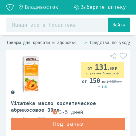
Найти
Товары для красоты и здоровья
Средства по уходу з
131
.00
с учетом бонусов
150
162
.00
.00
+ 5
Vitateka масло косметическое
абрикосовое 30мл
АромаМарка ООО