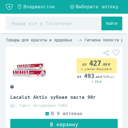
Найти
Товары для красоты и здоровья
Гигиена полости рта
427
.00
с учетом бонусов
493
526
.00
.00
+ 15
Lacalut Aktiv зубная паста 90г
Др. Тайсс Натурварен ГмбХ