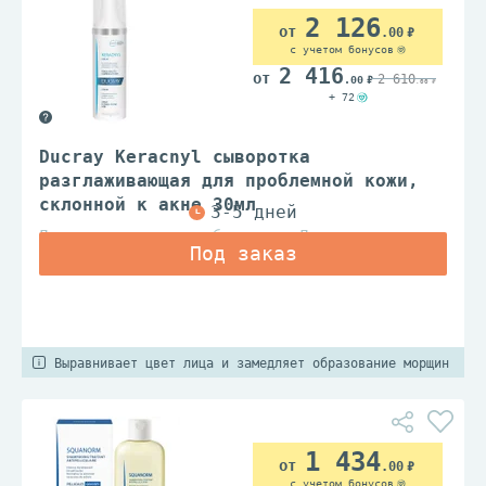
2 126
.00
с учетом бонусов
2 416
2 610
.00
.00
+ 72
Ducray Keracnyl сыворотка
разглаживающая для проблемной кожи,
склонной к акне 30мл
Дерматологические лаборатории Дюкрэ
Выравнивает цвет лица и замедляет образование морщин
1 434
.00
с учетом бонусов