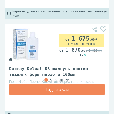
Бережно удаляет загрязнения и успокаивает воспаленную
кожу
1 675
.00
с учетом бонусов
1 870
2 020
.00
.00
+ 56
Ducray Kelual DS шампунь против
тяжелых форм перхоти 100мл
Пьер Фабр Дермо Косметик/Дерматологическая
лаборатория АВЕН