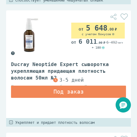
Способствует уменьшению чешуйчатых бляшек
5 648
.00
с учетом бонусов
6 011
6 492
.00
.00
+ 180
Ducray Neoptide Expert сыворотка
укрепляющая придающая плотность
волосам 50мл №2
Дерматологические лаборатории Дюкрэ
Укрепляет и придает плотность волосам