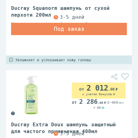
Ducray Squanorm шампунь от сухой
перхоти 200мл
Дерматологические лаборатории Дюкрэ
Увлажняет и успокаивает кожу головы
2 012
.00
с учетом бонусов
2 286
2 469
.00
.00
+ 69
Ducray Extra Doux шампунь защитный
для частого применения 400мл