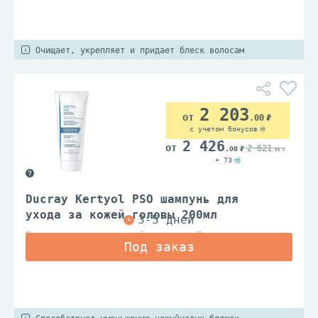
Очищает, укрепляет и придает блеск волосам
2 203
.00
с учетом бонусов
2 426
2 621
.00
.00
+ 73
Ducray Kertyol PSO шампунь для
ухода за кожей головы 200мл
Дерматологические лаборатории Дюкрэ