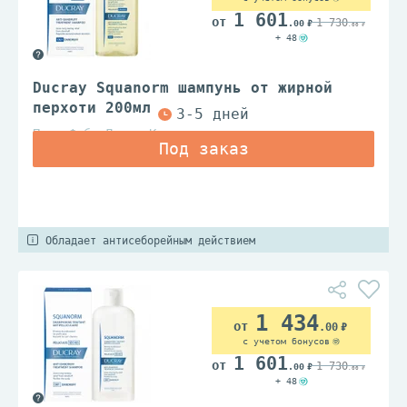
1 601
1 730
.00
.00
+ 48
Ducray Squanorm шампунь от жирной
перхоти 200мл
Пьер Фабр Дермо Косметик
Обладает антисеборейным действием
1 434
.00
с учетом бонусов
1 601
1 730
.00
.00
+ 48