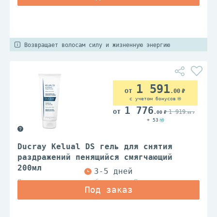
Возвращает волосам силу и жизненную энергию
1 591
.00
с учетом бонусов
1 776
1 919
.00
.00
+ 53
Ducray Kelual DS гель для снятия
раздражений пенящийся смягчающий
200мл
Дерматологические лаборатории Дюкрэ