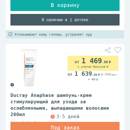
В наличии в 1 аптеке
Успокаивает кожу головы, устраняет зуд
1 469
.00
с учетом бонусов
1 639
1 771
.00
.00
+ 49
Ducray Anaphase шампунь-крем
стимулирующий для ухода за
ослабленными, выпадающими волосами
200мл
Пьер Фабр Дермо Косметик