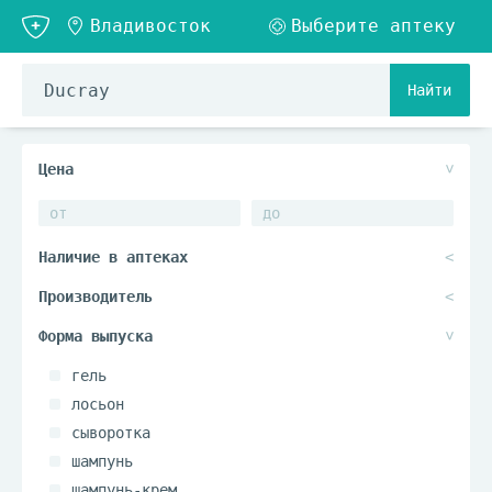
Найти
гель
лосьон
сыворотка
шампунь
шампунь-крем