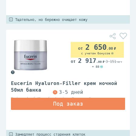
Тщательно, но бережно очищает кожу
2 650
.00
с учетом бонусов
2 917
3 151
.00
.00
+ 88
Eucerin Hyaluron-Filler крем ночной
50мл банка
Beiersdorf Manufacturing Poznan Sp.z.o.o.
Замедляет процесс старения клеток