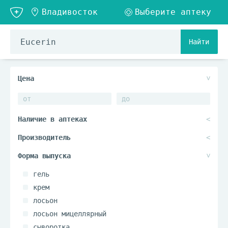
Найти
гель
крем
лосьон
лосьон мицеллярный
сыворотка