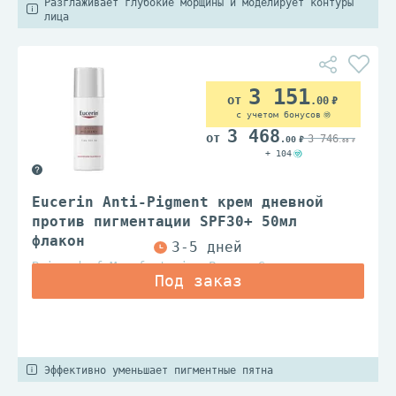
Разглаживает глубокие морщины и моделирует контуры
лица
3 151
.00
с учетом бонусов
3 468
3 746
.00
.00
+ 104
Eucerin Anti-Pigment крем дневной
против пигментации SPF30+ 50мл
флакон
Beiersdorf Manufacturing Poznan Sp.z.o.o.
Эффективно уменьшает пигментные пятна