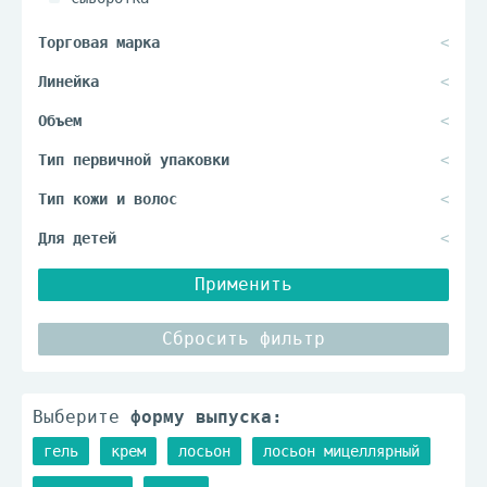
тоник
Применить
Сбросить фильтр
Выберите
форму выпуска:
гель
крем
лосьон
лосьон мицеллярный