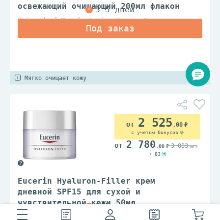
освежающий очищающий 200мл флакон
Beiersdorf Manufacturing Poznan Sp.z.o.o.
Мягко очищает кожу
2 525
.00
с учетом бонусов
2 780
3 003
.00
.00
+ 83
Eucerin Hyaluron-Filler крем
дневной SPF15 для сухой и
чувствительной кожи 50мл
Beiersdorf Manufacturing Poznan Sp.z.o.o.