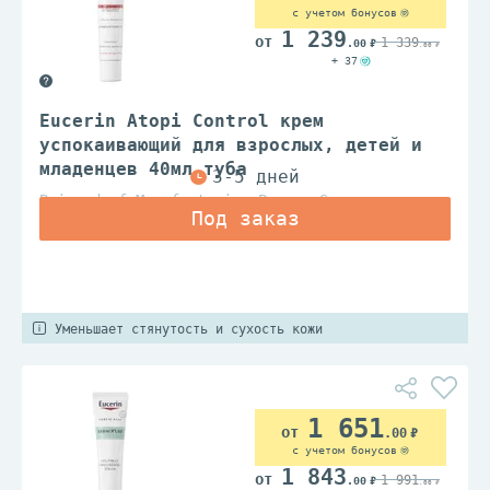
с учетом бонусов
1 239
1 339
.00
.00
+ 37
Eucerin Atopi Control крем
успокаивающий для взрослых, детей и
младенцев 40мл туба
Beiersdorf Manufacturing Poznan Sp.z.o.o.
Уменьшает стянутость и сухость кожи
1 651
.00
с учетом бонусов
1 843
1 991
.00
.00