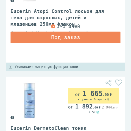
Eucerin Atopi Control лосьон для
тела для взрослых, детей и
младенцев 250мл флакон
Beiersdorf Manufacturing Poznan Sp.z.o.o.
Усиливает защитную функцию кожи
1 665
.00
с учетом бонусов
1 892
2 044
.00
.00
+ 57
Eucerin DermatoClean тоник