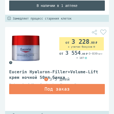
В наличии в 1 аптеке
Замедляет процесс старения клеток
3 228
.00
с учетом бонусов
3 554
3 839
.00
.00
+ 107
Eucerin Hyaluron-Filler+Volume-Lift
крем ночной 50мл банка
Beiersdorf Manufacturing Poznan Sp.z.o.o.