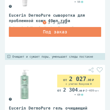
+ 55
Eucerin DermoPure сыворотка для
проблемной кожи 40мл туба
Beiersdorf Manufacturing Poznan Sp.z.o.o.
Очищает и сужает поры, уменьшает следы постакне
2 027
.00
с учетом бонусов
2 304
2 489
.00
.00
+ 69
Eucerin DermoPure гель очищающий