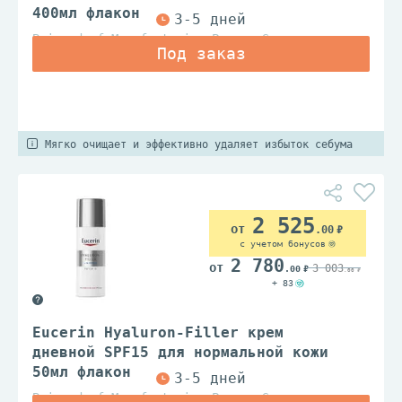
400мл флакон
Beiersdorf Manufacturing Poznan Sp.z.o.o.
Мягко очищает и эффективно удаляет избыток себума
2 525
.00
с учетом бонусов
2 780
3 003
.00
.00
+ 83
Eucerin Hyaluron-Filler крем
дневной SPF15 для нормальной кожи
50мл флакон
Beiersdorf Manufacturing Poznan Sp.z.o.o.