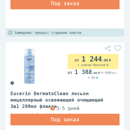
Замедляет процесс старения клеток
1 244
.00
с учетом бонусов
1 388
1 500
.00
.00
+ 42
Eucerin DermatoClean лосьон
мицеллярный освежающий очищающий
3в1 200мл флакон
Beiersdorf Manufacturing Poznan Sp.z.o.o.