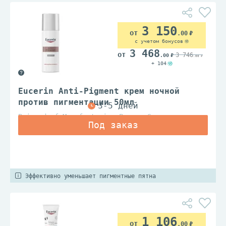
3 150
.00
с учетом бонусов
3 468
3 746
.00
.00
+ 104
Eucerin Anti-Pigment крем ночной
против пигментации 50мл
Beiersdorf Manufacturing Poznan Sp.z.o.o.
Эффективно уменьшает пигментные пятна
1 106
.00