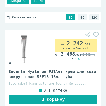
сыворотка
тоник
Релевантность
30
60
120
2 242
.00
с учетом бонусов
2 468
2 542
.00
.00
+ 74
Eucerin Hyaluron-Filler крем для кожи
вокруг глаз SPF15 15мл туба
Beiersdorf Manufacturing Poznan Sp.z.o.o.