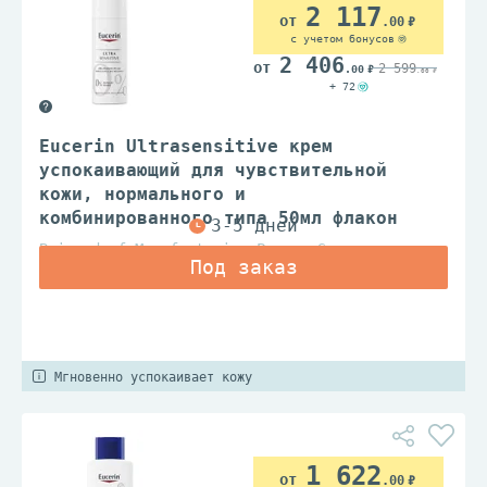
2 117
.00
с учетом бонусов
2 406
2 599
.00
.00
+ 72
Eucerin Ultrasensitive крем
успокаивающий для чувствительной
кожи, нормального и
комбинированного типа 50мл флакон
Beiersdorf Manufacturing Poznan Sp.z.o.o.
Мгновенно успокаивает кожу
1 622
.00