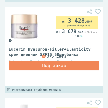
3 428
.00
с учетом бонусов
3 679
3 974
.00
.00
+ 110
Eucerin Hyaluron-Filler+Elasticity
крем дневной SPF15 50мл банка
Beiersdorf Manufacturing Poznan Sp.z.o.o.
Разглаживает глубокие морщины