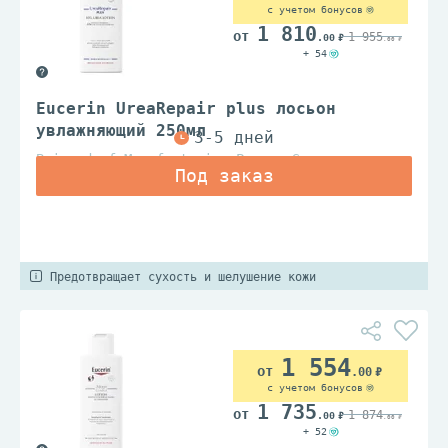
с учетом бонусов
1 810
1 955
.00
.00
+ 54
Eucerin UreaRepair plus лосьон
увлажняющий 250мл
Beiersdorf Manufacturing Poznan Sp.z.o.o.
Предотвращает сухость и шелушение кожи
1 554
.00
с учетом бонусов
1 735
1 874
.00
.00
+ 52