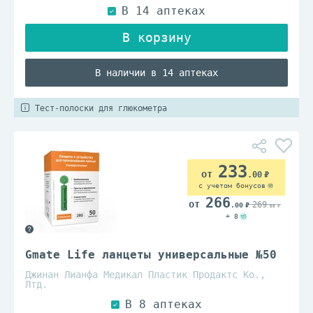
В наличии в 14 аптеках
Тест-полоски для глюкометра
233
.00
с учетом бонусов
266
269
.00
.00
+ 8
Gmate Life ланцеты универсальные №50
Джинан Лианфа Медикал Пластик Продактс Ко.,
Лтд.