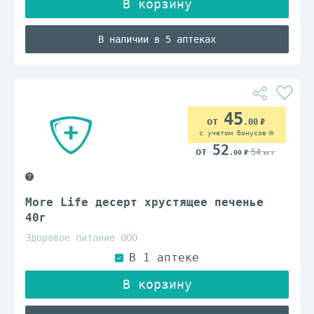
В наличии в 5 аптеках
45
.00
с учетом бонусов
52
54
.00
.00
More Life десерт хрустящее печенье
40г
Здоровое питание ООО