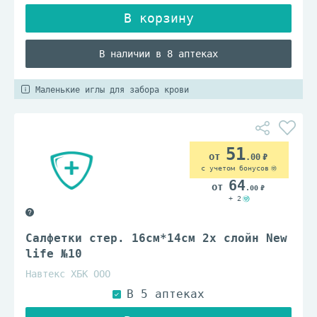
В наличии в 8 аптеках
Маленькие иглы для забора крови
51
.00
с учетом бонусов
64
.00
+ 2
Салфетки стер. 16см*14см 2х слойн New
life №10
Навтекс ХБК ООО