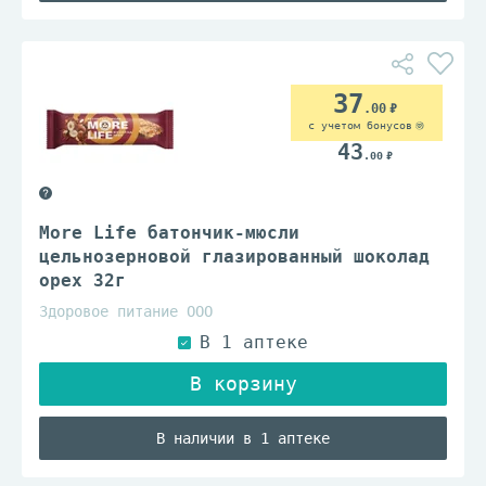
37
.00
с учетом бонусов
43
.00
More Life батончик-мюсли
цельнозерновой глазированный шоколад
орех 32г
Здоровое питание ООО
В наличии в 1 аптеке