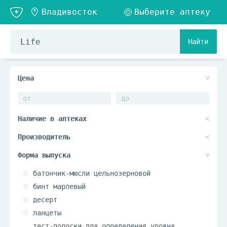
Найти
батончик-мюсли цельнозерновой
бинт марлевый
десерт
ланцеты
тест-полоски для определения уровня