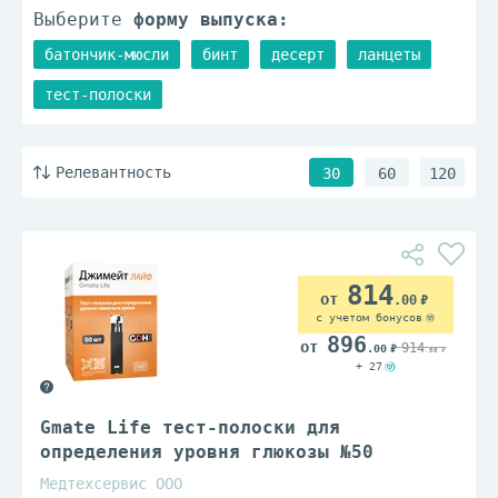
Выберите
форму выпуска:
батончик-мюсли
бинт
десерт
ланцеты
тест-полоски
Релевантность
30
60
120
814
.00
с учетом бонусов
896
914
.00
.00
+ 27
Gmate Life тест-полоски для
определения уровня глюкозы №50
Медтехсервис ООО