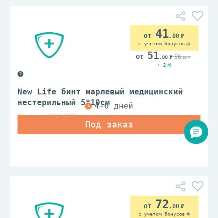
41
.00
с учетом бонусов
51
56
.00
.00
+ 2
New Life бинт марлевый медицинский
нестерильный 5*10см
Навтекс ХБК ООО
72
.00
с учетом бонусов