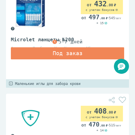
432
.00
с учетом бонусов
497
545
.00
.00
+ 15
Microlet ланцеты №200
Асцензия Диабитис Кеа Холдингс АГ
Маленькие иглы для забора крови
408
.00
с учетом бонусов
470
515
.00
.00
+ 14