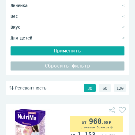
Применить
Сбросить фильтр
Релевантность
30
60
120
960
.00
с учетом бонусов
1 153