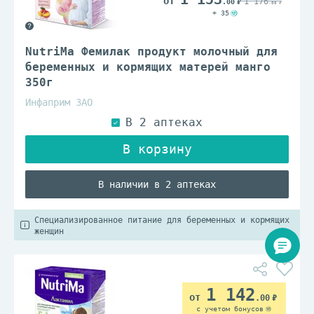
1 176
.00
.00
+ 35
NutriMa Фемилак продукт молочный для
беременных и кормящих матерей манго
350г
Инфаприм ЗАО
В наличии в 2 аптеках
Специализированное питание для беременных и кормящих
женщин
1 142
.00
с учетом бонусов