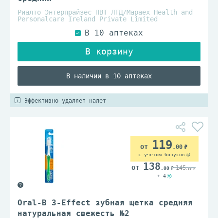
Риалто Энтерпрайзес ПВТ ЛТД/Mapaex Health and
Personalcare Ireland Private Limited
В наличии в 10 аптеках
Эффективно удаляет налет
119
.00
с учетом бонусов
138
145
.00
.00
+ 4
Oral-B 3-Effect зубная щетка средняя
натуральная свежесть №2