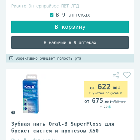
Риалто Энтерпрайзес ПВТ ЛТД
В наличии в 9 аптеках
Эффективно очищает полость рта
622
.00
с учетом бонусов
675
752
.00
.00
+ 20
Зубная нить Oral-B SuperFloss для
брекет систем и протезов №50
Oral B laboratories