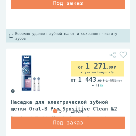
Бережно удаляет зубной налет и сохраняет чистоту
зубов
1 271
.00
с учетом бонусов
1 443
1 683
.00
.00
+ 43
Насадка для электрической зубной
щетки Oral-B Pro Sensitive Clean №2
Procter & Gamble Manufacturing Co., Ltd.