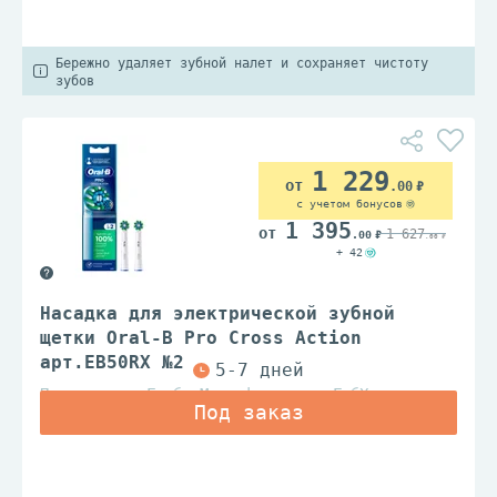
Бережно удаляет зубной налет и сохраняет чистоту
зубов
1 229
.00
с учетом бонусов
1 395
1 627
.00
.00
+ 42
Насадка для электрической зубной
щетки Oral-B Pro Cross Action
арт.EB50RX №2
Проктэр энд Гэмбл Мэньюфэкчуринг ГмбХ