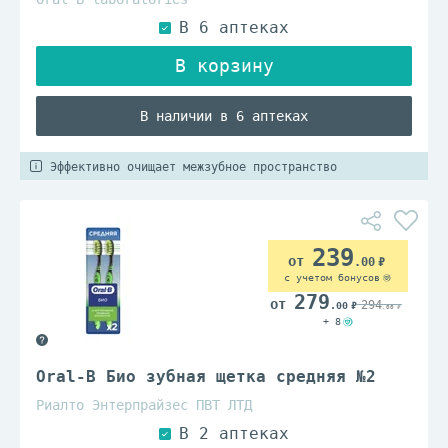
В наличии в 6 аптеках
Эффективно очищает межзубное пространство
239
.00
с учетом бонусов
279
294
.00
.00
+ 8
Oral-B Био зубная щетка средняя №2
Риалто Энтерпрайзес ПВТ ЛТД