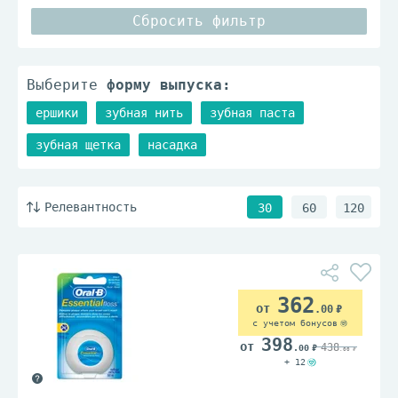
Сбросить фильтр
Выберите
форму выпуска:
ершики
зубная нить
зубная паста
зубная щетка
насадка
Релевантность
30
60
120
362
.00
с учетом бонусов
398
438
.00
.00
+ 12