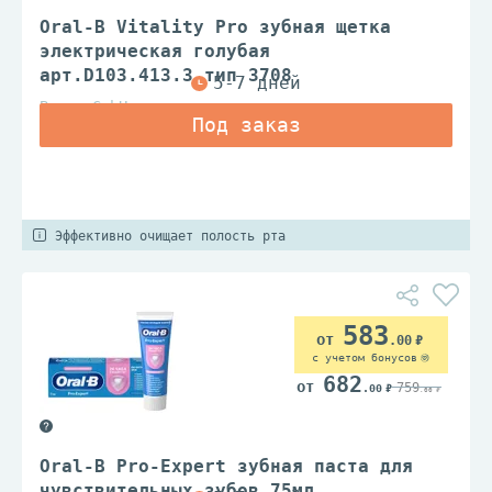
Oral-B Vitality Pro зубная щетка
электрическая голубая
арт.D103.413.3 тип 3708
Braun GmbH
Эффективно очищает полость рта
583
.00
с учетом бонусов
682
759
.00
.00
Oral-B Pro-Expert зубная паста для
чувствительных зубов 75мл