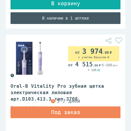
В наличии в 1 аптеке
3 974
.00
с учетом бонусов
4 515
5 189
.00
.00
+ 135
Oral-B Vitality Pro зубная щетка
электрическая лиловая
арт.D103.413.3 тип 3708
Braun GmbH