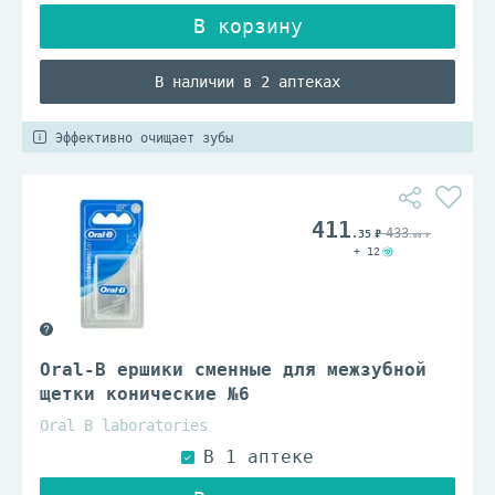
В наличии в 2 аптеках
Эффективно очищает зубы
411
433
.35
.00
+ 12
Oral-B ершики сменные для межзубной
щетки конические №6
Oral B laboratories