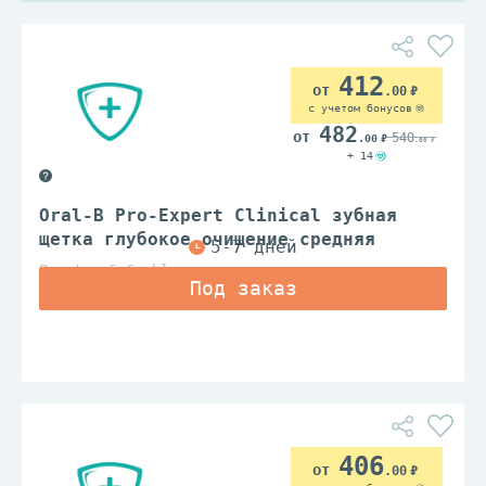
412
.00
с учетом бонусов
482
540
.00
.00
+ 14
Oral-B Pro-Expert Clinical зубная
щетка глубокое очищение средняя
Procter & Gamble
406
.00