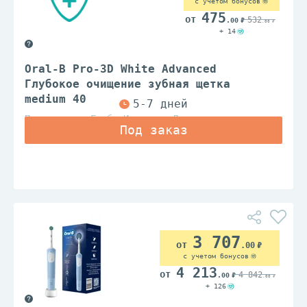
с учетом бонусов
475
532
.00
.00
+ 14
Oral-B Pro-3D White Advanced
Глубокое очищение зубная щетка
medium 40
Проктер энд Гэмбл Ирландия Лтд
3 707
.00
с учетом бонусов
4 213
4 842
.00
.00
+ 126