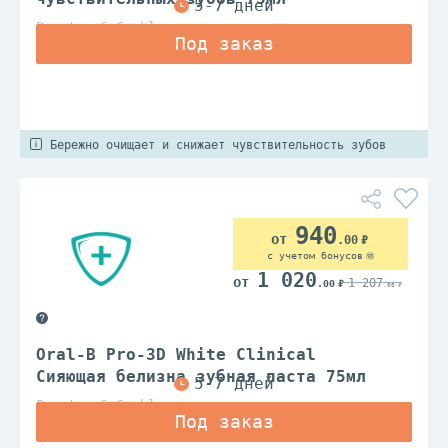
Procter & Gamble
Бережно очищает и снижает чувствительность зубов
940
.00
с учетом бонусов
1 020
1 207
.00
.00
Oral-B Pro-3D White Clinical
Сияющая белизна зубная паста 75мл
Procter & Gamble