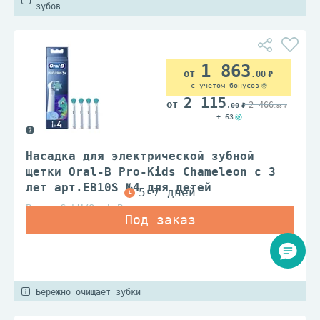
зубов
1 863
.00
с учетом бонусов
2 115
2 466
.00
.00
+ 63
Насадка для электрической зубной
щетки Oral-B Pro-Kids Chameleon с 3
лет арт.EB10S №4 для детей
Braun GmbH/Oral B
Бережно очищает зубки