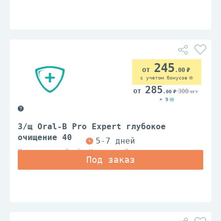
245
.00
с учетом бонусов
285
308
.00
.00
+ 9
З/щ Oral-B Pro Expert глубокое
очищение 40
Проктер энд Гэмбл Ирландия Лтд