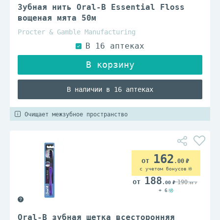
Зубная нить Oral-B Essential Floss
вощеная мята 50м
Procter & Gamble Manufacturing
В наличии в 16 аптеках
Очищает межзубное пространство
162
.00
с учетом бонусов
188
190
.00
.00
+ 6
Oral-B зубная щетка всесторонняя