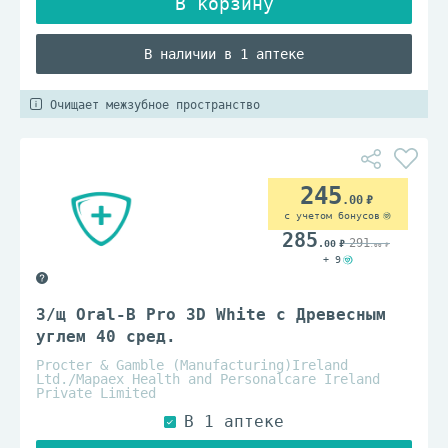
В наличии в 1 аптеке
Очищает межзубное пространство
245
.00
с учетом бонусов
285
291
.00
.00
+ 9
З/щ Oral-B Pro 3D White с Древесным
углем 40 сред.
Procter & Gamble (Manufacturing)Ireland
Ltd./Mapaex Health and Personalcare Ireland
Private Limited