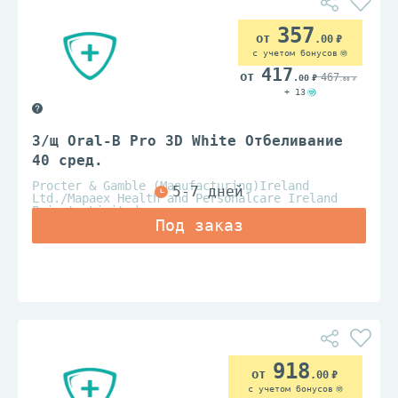
357
.00
с учетом бонусов
417
467
.00
.00
+ 13
З/щ Oral-B Pro 3D White Отбеливание
40 сред.
Procter & Gamble (Manufacturing)Ireland
Ltd./Mapaex Health and Personalcare Ireland
Private Limited
918
.00
с учетом бонусов