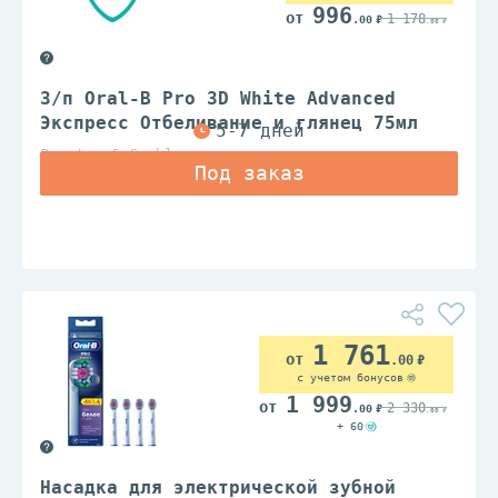
996
1 178
.00
.00
З/п Oral-B Pro 3D White Advanced
Экспресс Отбеливание и глянец 75мл
Procter & Gamble
1 761
.00
с учетом бонусов
1 999
2 330
.00
.00
+ 60
Насадка для электрической зубной