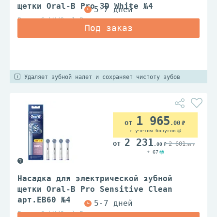
щетки Oral-B Pro 3D White №4
Braun GmbH/Oral B
Удаляет зубной налет и сохраняет чистоту зубов
1 965
.00
с учетом бонусов
2 231
2 601
.00
.00
+ 67
Насадка для электрической зубной
щетки Oral-B Pro Sensitive Clean
арт.EB60 №4
Braun GmbH/Oral B