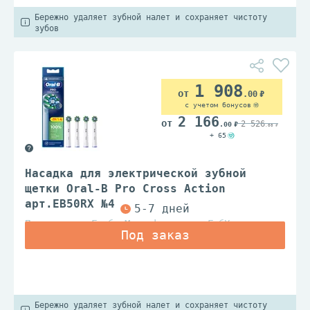
Бережно удаляет зубной налет и сохраняет чистоту
зубов
1 908
.00
с учетом бонусов
2 166
2 526
.00
.00
+ 65
Насадка для электрической зубной
щетки Oral-B Pro Cross Action
арт.EB50RX №4
Проктэр энд Гэмбл Мэньюфэкчуринг ГмбХ
Бережно удаляет зубной налет и сохраняет чистоту