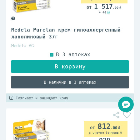
1 517
.00
+ 46
Medela Purelan крем гипоаллергенный
ланолиновый 37г
Medela AG
В наличии в 3 аптеках
Смягчает и защищает кожу
812
.00
с учетом бонусов