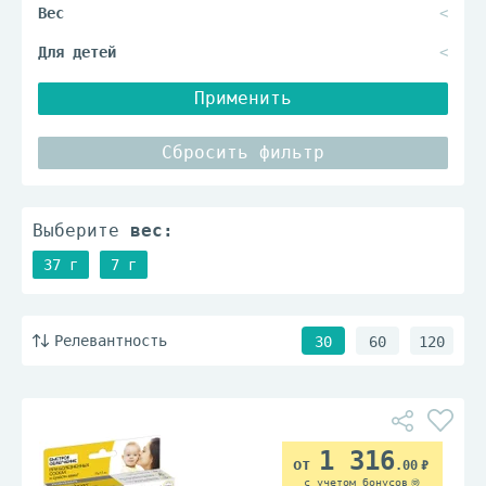
Применить
Сбросить фильтр
Выберите
вес:
37 г
7 г
Релевантность
30
60
120
1 316
.00
с учетом бонусов