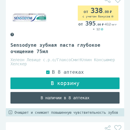
338
.00
с учетом бонусов
395
412
.00
.00
+ 12
Sensodyne зубная паста глубокое
очищение 75мл
Хелеон Левице с.р.о/ГлаксоСмитКляин Консьюмер
Хелскер
В наличии в 8 аптеках
Очищает и снижает повышенную чувствительность зубов