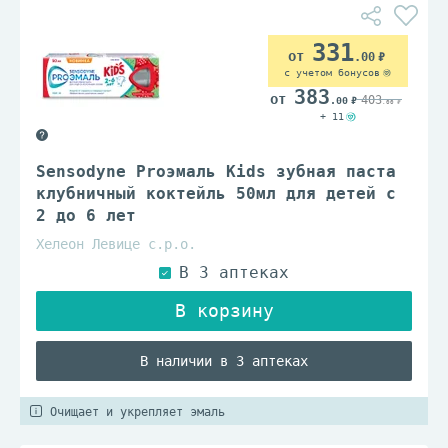
331
.00
с учетом бонусов
383
403
.00
.00
+ 11
Sensodyne Proэмаль Kids зубная паста
клубничный коктейль 50мл для детей с
2 до 6 лет
Хелеон Левице с.р.о.
В наличии в 3 аптеках
Очищает и укрепляет эмаль