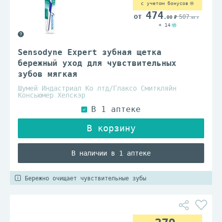
с учетом бонусов
474
507
.00
.00
+ 14
Sensodyne Expert зубная щетка
бережный уход для чувствительных
зубов мягкая
Шумей Индастриал Ко лтд/Глаксо Смиткляйн
Консьюмер Хелскэр
В наличии в 1 аптеке
Бережно очищает чувствительные зубы