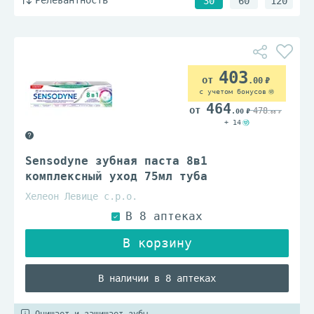
Релевантность
30
60
120
403
.00
с учетом бонусов
464
478
.00
.00
+ 14
Sensodyne зубная паста 8в1
комплексный уход 75мл туба
Хелеон Левице с.р.о.
В наличии в 8 аптеках