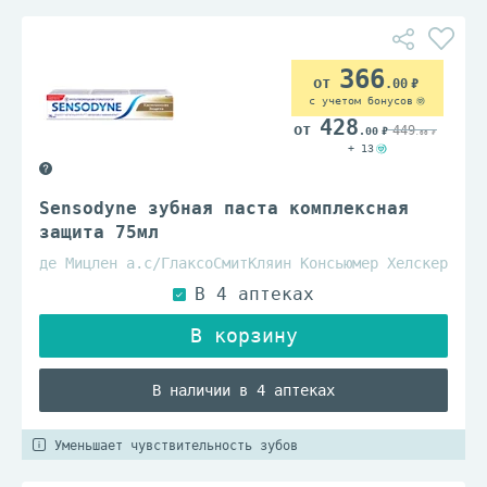
366
.00
с учетом бонусов
428
449
.00
.00
+ 13
Sensodyne зубная паста комплексная
защита 75мл
де Мицлен а.с/ГлаксоСмитКляин Консьюмер Хелскер
В наличии в 4 аптеках
Уменьшает чувствительность зубов