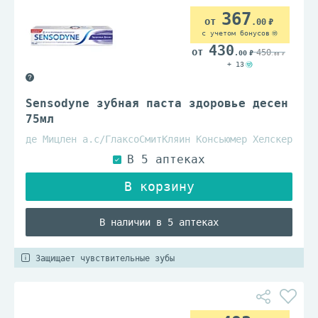
367
.00
с учетом бонусов
430
450
.00
.00
+ 13
Sensodyne зубная паста здоровье десен
75мл
де Мицлен а.с/ГлаксоСмитКляин Консьюмер Хелскер
В наличии в 5 аптеках
Защищает чувствительные зубы