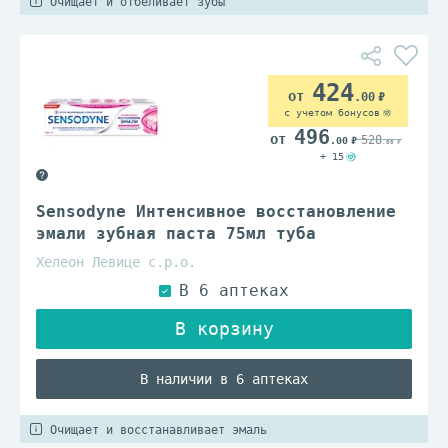
Очищает и отбеливает зубы
424
.00
с учетом бонусов
496
528
.00
.00
+ 15
Sensodyne Интенсивное восстановление
эмали зубная паста 75мл туба
Хелеон Левице с.р.о.
В наличии в 6 аптеках
Очищает и восстанавливает эмаль