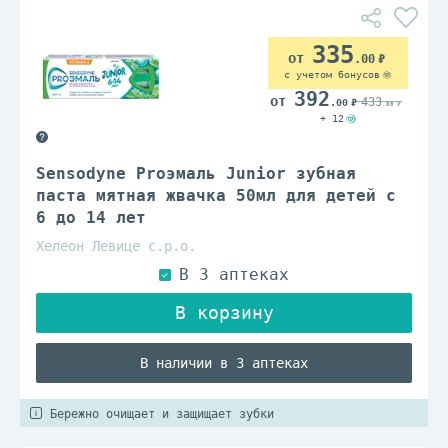
335
.00
с учетом бонусов
392
433
.00
.00
+ 12
Sensodyne Proэмаль Junior зубная
паста мятная жвачка 50мл для детей с
6 до 14 лет
Хелеон Левице с.р.о.
В наличии в 3 аптеках
Бережно очищает и защищает зубки