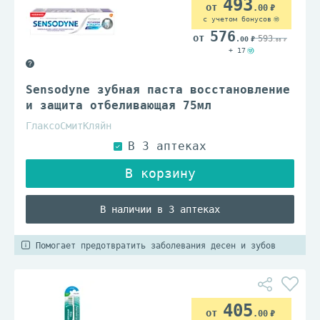
493
.00
с учетом бонусов
576
593
.00
.00
+ 17
Sensodyne зубная паста восстановление
и защита отбеливающая 75мл
ГлаксоСмитКляйн
В наличии в 3 аптеках
Помогает предотвратить заболевания десен и зубов
405
.00