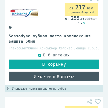
217
.00
с учетом бонусов
255
316
.00
.00
+ 8
Sensodyne зубная паста комплексная
защита 50мл
ГлаксоСмитКляин Консьюмер Хелскер Левице с.р.о.
В наличии в 8 аптеках
Уменьшает чувствительность зубов