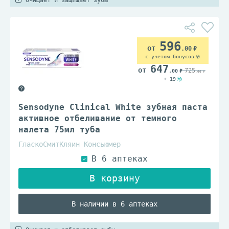
Очищает и защищает зубы
596
.00
с учетом бонусов
647
725
.00
.00
+ 19
Sensodyne Clinical White зубная паста
активное отбеливание от темного
налета 75мл туба
ГласкоСмитКляин Консьюмер
В наличии в 6 аптеках