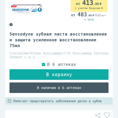
413
.00
с учетом бонусов
483
512
.00
.00
+ 14
Sensodyne зубная паста восстановление
и защита усиленное восстановление
75мл
ГласкоСмитКляин Консьюмер/ГСК Консьюмер Хелскер
Левице с.р.о.
В наличии в 6 аптеках
Помогает предотвратить заболевания десен и зубов