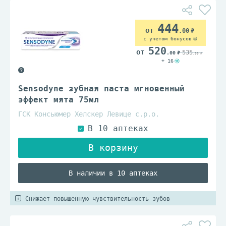
444
.00
с учетом бонусов
520
535
.00
.00
+ 16
Sensodyne зубная паста мгновенный
эффект мята 75мл
ГСК Консьюмер Хелскер Левице с.р.о.
В наличии в 10 аптеках
Снижает повышенную чувствительность зубов