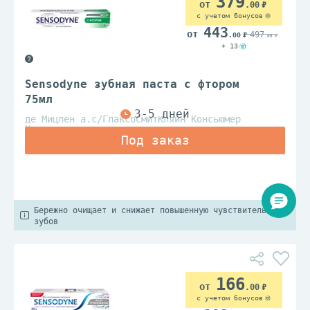
379
.00
с учетом бонусов
443
497
.00
.00
+ 13
Sensodyne зубная паста с фтором
75мл
де Мицлен а.с/ГлаксоСмитКляин Консьюмер
Хелскер
Бережно очищает и снижает повышенную чувствительность
зубов
166
.00
с учетом бонусов