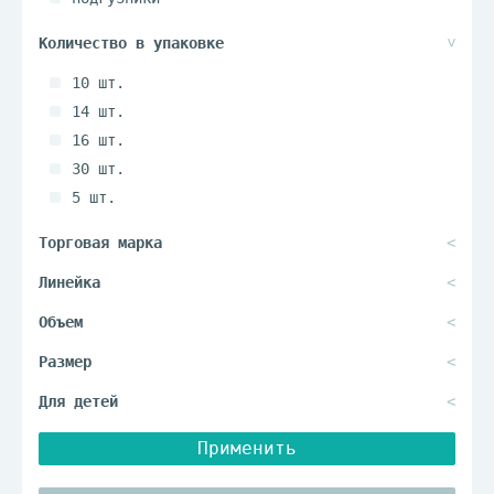
прокладки гигиенические
тампоны
10 шт.
чаша менструальная
14 шт.
16 шт.
30 шт.
5 шт.
8 шт.
Применить