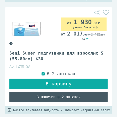
1 930
.00
с учетом бонусов
2 017
2 412
.00
.00
+ 61
Seni Super подгузники для взрослых S
(55-80см) №30
АО TZMO SA
В наличии в 2 аптеках
Быстро впитывает жидкость и запирает неприятный запах