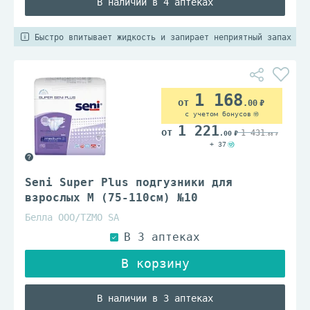
В наличии в 4 аптеках
Быстро впитывает жидкость и запирает неприятный запах
1 168
.00
с учетом бонусов
1 221
1 431
.00
.00
+ 37
Seni Super Plus подгузники для
взрослых M (75-110см) №10
Белла ООО/TZMO SA
В наличии в 3 аптеках