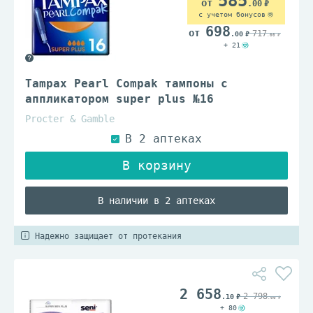
585
.00
с учетом бонусов
698
717
.00
.00
+ 21
Tampax Pearl Compak тампоны с
аппликатором super plus №16
Procter & Gamble
В наличии в 2 аптеках
Надежно защищает от протекания
2 658
2 798
.10
.00
+ 80