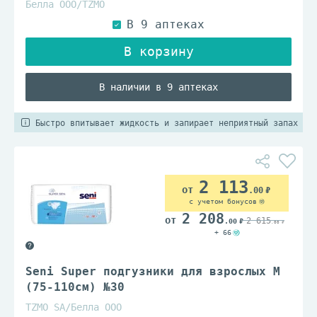
Белла ООО/TZМО
В наличии в 9 аптеках
Быстро впитывает жидкость и запирает неприятный запах
2 113
.00
с учетом бонусов
2 208
2 615
.00
.00
+ 66
Seni Super подгузники для взрослых M
(75-110см) №30
TZMO SA/Белла ООО