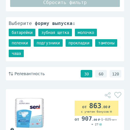
Сбросить фильтр
Выберите
форму выпуска:
батарейки
зубная щетка
молочко
пеленки
подгузники
прокладки
тампоны
чаша
Релевантность
30
60
120
863
.00
с учетом бонусов
907
1 025
.00
.00
+ 27