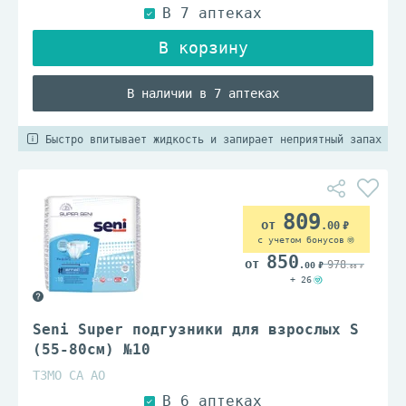
В наличии в 7 аптеках
Быстро впитывает жидкость и запирает неприятный запах
809
.00
с учетом бонусов
850
978
.00
.00
+ 26
Seni Super подгузники для взрослых S
(55-80см) №10
ТЗМО СА АО