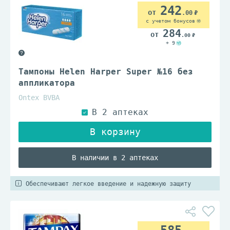
242
.00
с учетом бонусов
284
.00
+ 9
Тампоны Helen Harper Super №16 без
аппликатора
Ontex BVBA
В наличии в 2 аптеках
Обеспечивают легкое введение и надежную защиту