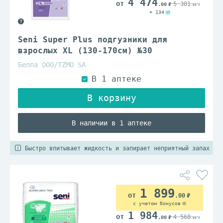
4 474
5 381
.00
.00
+ 134
Seni Super Plus подгузники для
взрослых XL (130-170см) №30
Белла ООО/TZMO SA
В наличии в 1 аптеке
Быстро впитывает жидкость и запирает неприятный запах
1 899
.00
с учетом бонусов
1 984
4 568
.00
.00