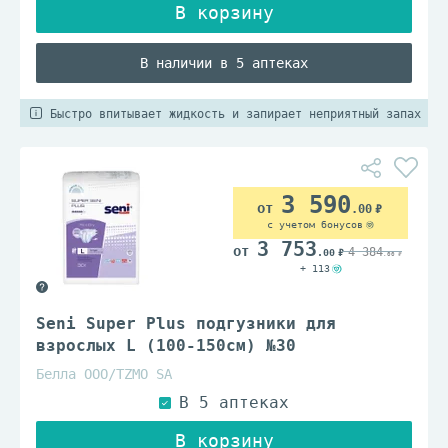
В наличии в 5 аптеках
Быстро впитывает жидкость и запирает неприятный запах
3 590
.00
с учетом бонусов
3 753
4 384
.00
.00
+ 113
Seni Super Plus подгузники для
взрослых L (100-150см) №30
Белла ООО/TZMO SA