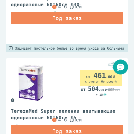
одноразовые 60*60см №30
Олтекс ЗАО С.А./Хайдженик АО
Защищают постельное бельё во время ухода за больными
461
.00
с учетом бонусов
504
603
.00
.00
+ 15
TerezaMed Super пеленки впитывающие
одноразовые 60*60см №5
Хайджиеник АО