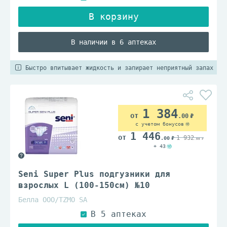
В наличии в 6 аптеках
Быстро впитывает жидкость и запирает неприятный запах
1 384
.00
с учетом бонусов
1 446
1 932
.00
.00
+ 43
Seni Super Plus подгузники для
взрослых L (100-150см) №10
Белла ООО/TZMO SA