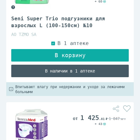
+ 60
Seni Super Trio подгузники для
взрослых L (100-150см) №10
АО TZMO SA
В наличии в 1 аптеке
Впитывают влагу при недержании и уходе за лежачими
больными
1 425
1 847
.81
.00
+ 43