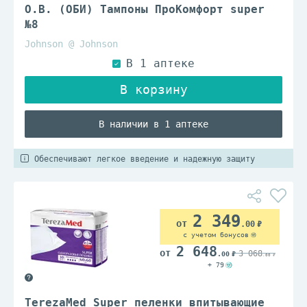
O.B. (ОБИ) Тампоны ПроКомфорт super
№8
Johnson @ Johnson
В наличии в 1 аптеке
Обеспечивают легкое введение и надежную защиту
2 349
.00
с учетом бонусов
2 648
3 068
.00
.00
+ 79
TerezaMed Super пеленки впитывающие