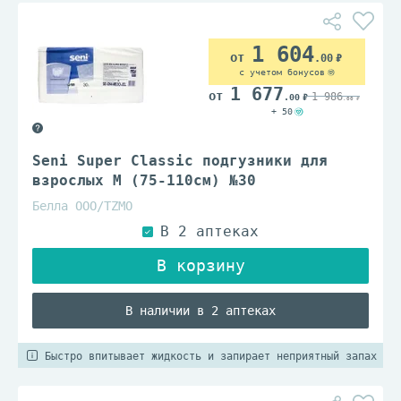
1 604
.00
с учетом бонусов
1 677
1 986
.00
.00
+ 50
Seni Super Classic подгузники для
взрослых M (75-110см) №30
Белла ООО/TZМО
В наличии в 2 аптеках
Быстро впитывает жидкость и запирает неприятный запах