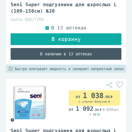
Seni Super подгузники для взрослых L
(100-150см) №30
Белла ООО/TZМО
В наличии в 13 аптеках
Быстро впитывает жидкость и запирает неприятный запах
1 038
.00
с учетом бонусов
1 092
1 233
.00
.00
+ 33
Seni Super подгузники для взрослых L