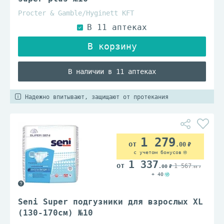
Procter & Gamble/Hyginett KFT
В наличии в 11 аптеках
Надежно впитывают, защищают от протекания
1 279
.00
с учетом бонусов
1 337
1 567
.00
.00
+ 40
Seni Super подгузники для взрослых XL
(130-170см) №10