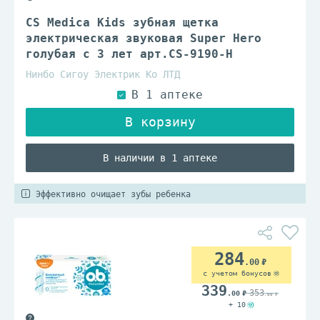
CS Medica Kids зубная щетка
электрическая звуковая Super Hero
голубая с 3 лет арт.CS-9190-H
Нинбо Сигоу Электрик Ко ЛТД
В наличии в 1 аптеке
Эффективно очищает зубы ребенка
284
.00
с учетом бонусов
339
353
.00
.00
+ 10