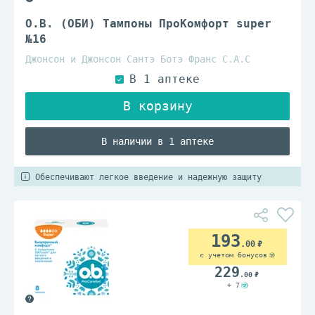
O.B. (ОБИ) Тампоны ПроКомфорт super
№16
Джонсон и Джонсон Сантэ Ботэ Франс С.А.С
В наличии в 1 аптеке
Обеспечивают легкое введение и надежную защиту
193
.00
с учетом бонусов
229
.00
+ 7