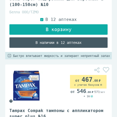
(100-150см) №10
Белла ООО/TZМО
В наличии в 12 аптеках
Быстро впитывает жидкость и запирает неприятный запах
467
.00
с учетом бонусов
546
571
.00
.00
+ 16
Tampax Compak тампоны с аппликатором
super plus №16