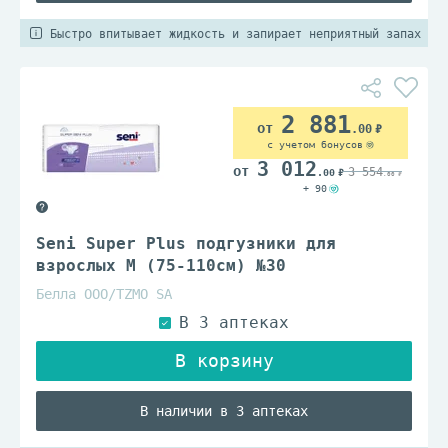
Быстро впитывает жидкость и запирает неприятный запах
2 881
.00
с учетом бонусов
3 012
3 554
.00
.00
+ 90
Seni Super Plus подгузники для
взрослых M (75-110см) №30
Белла ООО/TZMO SA
В наличии в 3 аптеках