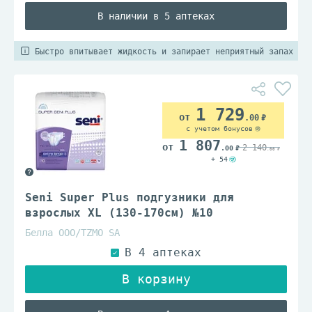
В наличии в 5 аптеках
Быстро впитывает жидкость и запирает неприятный запах
1 729
.00
с учетом бонусов
1 807
2 140
.00
.00
+ 54
Seni Super Plus подгузники для
взрослых XL (130-170см) №10
Белла ООО/TZMO SA