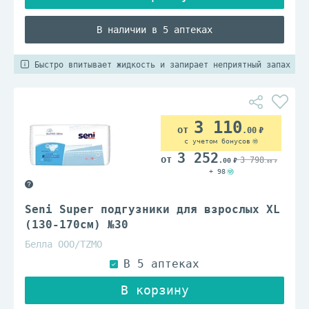
В наличии в 5 аптеках
Быстро впитывает жидкость и запирает неприятный запах
3 110
.00
с учетом бонусов
3 252
3 798
.00
.00
+ 98
Seni Super подгузники для взрослых XL
(130-170см) №30
Белла ООО/TZМО