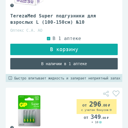
TerezaMed Super подгузники для
взрослых L (100-150см) №10
Олтекс С.А. АО
В наличии в 1 аптеке
Быстро впитывает жидкость и запирает неприятный запах
296
.00
с учетом бонусов
349
.00
+ 10