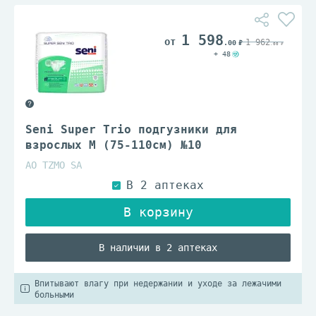
1 598
1 962
.00
.00
+ 48
Seni Super Trio подгузники для
взрослых M (75-110см) №10
АО TZMO SA
В наличии в 2 аптеках
Впитывают влагу при недержании и уходе за лежачими
больными