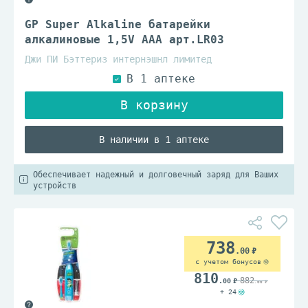
GP Super Alkaline батарейки
алкалиновые 1,5V AAA арт.LR03
Джи ПИ Бэттериз интернэшнл лимитед
В наличии в 1 аптеке
Обеспечивает надежный и долговечный заряд для Ваших
устройств
738
.00
с учетом бонусов
810
882
.00
.00
+ 24