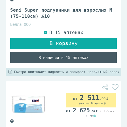
Seni Super подгузники для взрослых M
(75-110см) №10
Белла ООО
В наличии в 15 аптеках
Быстро впитывает жидкость и запирает неприятный запах
2 511
.00
с учетом бонусов
2 625
3 036
.00
.00
+ 79