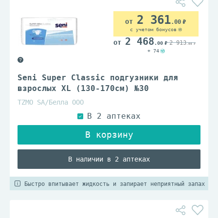
2 361
.00
с учетом бонусов
2 468
2 913
.00
.00
+ 74
Seni Super Classic подгузники для
взрослых XL (130-170см) №30
TZMO SA/Белла ООО
В наличии в 2 аптеках
Быстро впитывает жидкость и запирает неприятный запах