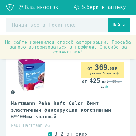
Найти
На сайте изменился способ авторизации. Просьба
Медицинские товары и ортопедия
Материалы для пере
заново авторизоваться в профиле. Спасибо за
содействие!
369
.00
с учетом бонусов
425
439
.00
.00
+ 13
Hartmann Peha-haft Color бинт
эластичный фиксирующий когезивный
6*400см красный
Paul Hartmann AG