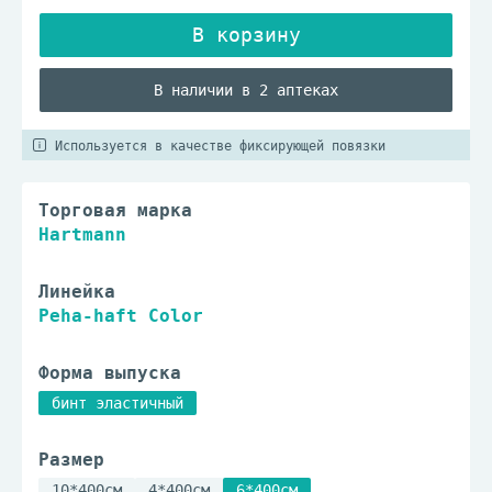
В наличии в 2 аптеках
Используется в качестве фиксирующей повязки
Торговая марка
Hartmann
Линейка
Peha-haft Color
Форма выпуска
бинт эластичный
Размер
10*400см
4*400см
6*400см