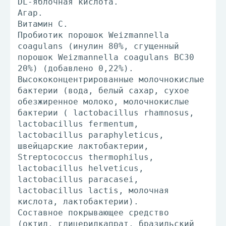
DL-яблочная кислота.
Агар.
Витамин С.
Пробиотик порошок Weizmannella
coagulans (инулин 80%, сгущенный
порошок Weizmannella coagulans BC30
20%) (добавлено 0,22%).
Высококонцентрированные молочнокислые
бактерии (вода, белый сахар, сухое
обезжиренное молоко, молочнокислые
бактерии ( lactobacillus rhamnosus,
lactobacillus fermentum,
lactobacillus paraphyleticus,
швейцарские лактобактерии,
Streptococcus thermophilus,
lactobacillus helveticus,
lactobacillus paracasei,
lactobacillus lactis, молочная
кислота, лактобактерии).
Составное покрывающее средство
(октил, глицерилкапрат, бразильский