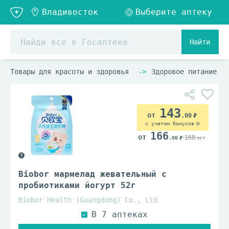
Найти
Товары для красоты и здоровья
Здоровое питание
143
.00
с учетом бонусов
166
168
.00
.00
Biobor мармелад жевательный с
пробиотиками йогурт 52г
Biobor Health (Guangdong) Co., Ltd