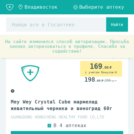
Найти
На сайте изменился способ авторизации. Просьба
Товары для красоты и здоровья
Здоровое питание
заново авторизоваться в профиле. Спасибо за
содействие!
169
.00
с учетом бонусов
198
200
.00
.00
Mey Wey Crystal Cube мармелад
жевательный черника и виноград 60г
GUANGDONG HONGCHENG HEALTHY FOOD CO,LTD