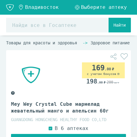
Найти
Товары для красоты и здоровья
Здоровое питание
169
.00
с учетом бонусов
198
200
.00
.00
Mey Wey Crystal Cube мармелад
жевательный манго и апельсин 60г
GUANGDONG HONGCHENG HEALTHY FOOD CO,LTD