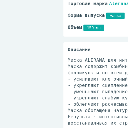
Торговая марка
Aleran
Форма выпуска
маска
Объем
150 мл
Описание
Маска ALERANA для инт
Маска содержит комбин
фолликулы и по всей д
- усиливают клеточный
- укрепляют сцепление
- уменьшают выпадение
- укрепляют слабую ку
- облегчают расчесыва
Маска обогащена натур
Результат: интенсивны
восстанавливая их стр