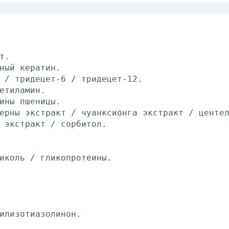
т.
ный кератин.
 / тридецет-6 / тридецет-12.
етиламин.
ины пшеницы.
ерны экстракт / чуанксионга экстракт / центе
 экстракт / сорбитол.
иколь / гликопротеины.
илизотиазолинон.