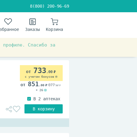
8(800) 200-96-69
збранное
Заказы
Корзина
в профиле. Спасибо за
ционеры, маски
733
.00
с учетом бонусов
851
877
.00
.00
+ 26