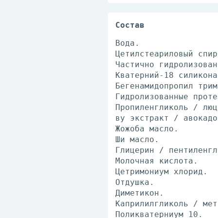
Состав
Вода.
Цетилстеариловый спир
Частично гидролизован
Кватерний-18 силикона
Бегенамидопропил трим
Гидролизованные проте
Пропиленгликоль / люц
ву экстракт / авокадо
Жожоба масло.
Ши масло.
Глицерин / пентиленгл
Молочная кислота.
Цетримониум хлорид.
Отдушка.
Диметикон.
Каприлилгликоль / мет
Поликватерниум 10.