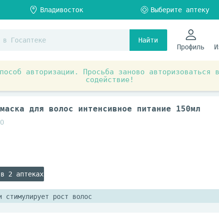
Найти
Профиль
И
пособ авторизации. Просьба заново авторизоваться 
содействие!
я
Средства по уходу за волосами
Бальзамы, конди
 маска для волос интенсивное питание 150мл
О
 в 2 аптеках
и стимулирует рост волос