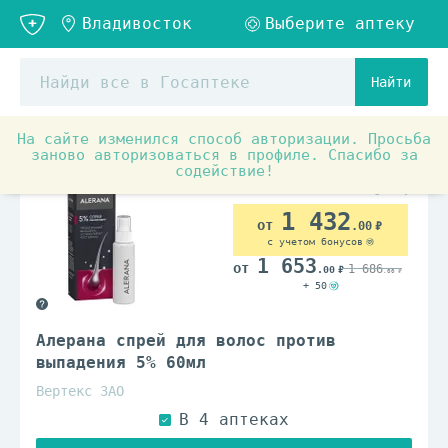
Найти
На сайте изменился способ авторизации. Просьба
Аптечные товары
Препараты для лечения заболеваний
заново авторизоваться в профиле. Спасибо за
содействие!
1 432
.00
с учетом бонусов
1 653
1 686
.00
.00
+ 50
Алерана спрей для волос против
выпадения 5% 60мл
Вертекс ЗАО