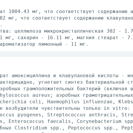
ат 1004.43 мг, что соответствует содержанию 
82 мг, что соответствует содержанию клавулан
.
тва: целлюлоза микрокристаллическая 302 - 1.
1 мг, сахарин - 16.11 мг, магния стеарат - 7
ароматизатор лимонный - 11 мг.
рат амоксициллина и клавулановой кислоты - и
актерицидно, угнетает синтез бактериальной с
эробных грамположительных бактерий (включая 
hylococcus aureus; аэробных грамотрицательны
cherichia coli, Haemophilus influenzae, Kleb
е возбудители чувствительны только in vitro:
occus pyogenes, Streptococcus anthracis, Str
s, Enterococcus faecalis, Corynebacterium sp
бных Clostridium spp., Peptococcus spp., Pep