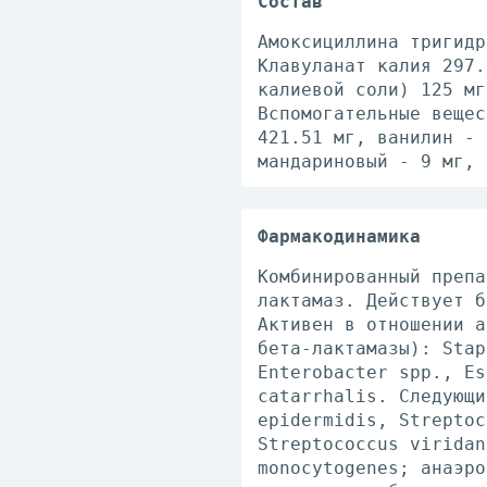
Состав
Амоксициллина тригидр
Клавуланат калия 297.
калиевой соли) 125 мг
Вспомогательные вещес
421.51 мг, ванилин - 
мандариновый - 9 мг, 
Фармакодинамика
Комбинированный препа
лактамаз. Действует б
Активен в отношении а
бета-лактамазы): Stap
Enterobacter spp., Es
catarrhalis. Следующи
epidermidis, Streptoc
Streptococcus viridan
monocytogenes; анаэро