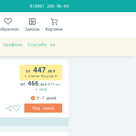
8(800) 200-96-69
збранное
Заказы
Корзина
в профиле. Спасибо за
447
.00
с учетом бонусов
466
577
.00
.00
+ 14