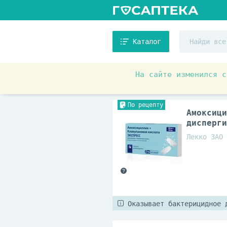
Каталог
На сайте изменился с
Аптечные товары
Антибио
По рецепту
Амоксици
дисперги
Лекко ЗАО
Оказывает бактерицидное 