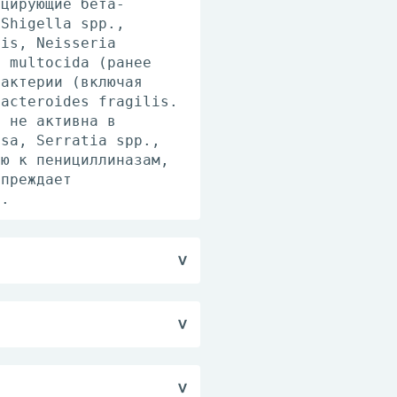
уцирующие бета-
 Shigella spp.,
lis, Neisseria
a multocida (ранее
бактерии (включая
Bacteroides fragilis.
, не активна в
osa, Serratia spp.,
ью к пенициллиназам,
упреждает
з.
анавливают
кции, чувствительности
роорганизмами:
внутрь. Разовая доза
ого бронхита, долевая
кг/сут в 2 приема; 3
т в 2 приема или 20