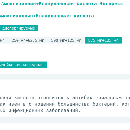
Амоксициллин+Клавулановая кислота Экспресс
Амоксициллин+Клавулановая кислота
 диспергируемые
мг
250 мг+62.5 мг
500 мг+125 мг
875 мг+125 мг
ячейковая контурная
овая кислота относится к антибактериальным п
активен в отношении большинства бактерий, ко
ых инфекционных заболеваний.