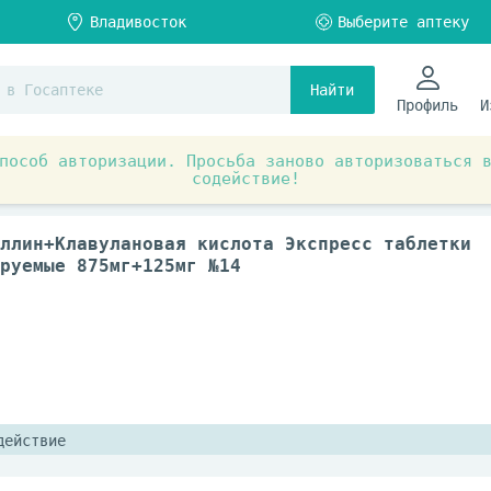
Найти
Профиль
И
пособ авторизации. Просьба заново авторизоваться 
содействие!
тики
Антибактериальные препараты
ллин+Клавулановая кислота Экспресс таблетки
руемые 875мг+125мг №14
действие