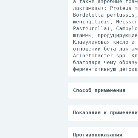
а также аэробные грам
лактамазы): Proteus m
Bordetella pertussis,
meningitidis, Neisser
Pasteurella), Campylo
штаммы, продуцирующие
Клавулановая кислота 
отношении бета-лактам
Acinetobacter spp. Кл
благодаря чему образу
ферментативную деград
Способ применения
Внутрь, в/в.
Дозы приведены в пере
индивидуально в завис
Показания к применени
возбудителя.
Бактериальные инфекци
Детям до 12 лет - в в
— инфекции нижних отд
устанавливается в зав
пневмония и бронхопне
Противопоказания
мес и старше - при ин