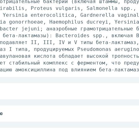
отрицательные бактерии (включая штаммы, прод
irabilis, Proteus vulgaris, Salmonella spp.,
 Yersinia enterocolitica, Gardnerella vagina
ia gonorrhoeae, Haemophilus ducreyi, Yersini
bacter jejuni; анаэробные грамотрицательные 
 бета-лактамазы): Bacteroides spp., включая 
подавляет II, III, IV и V типы бета-лактамаз
аз I типа, продуцируемых Pseudomonas aerugin
авулановая кислота обладает высокой тропност
ет стабильный комплекс с ферментом, что пред
ацию амоксициллина под влиянием бета-лактама
счете на амоксициллин. Режим дозирования уст
имости от тяжести течения и локализации инфе
ю
и, вызванные чувствительными к препарату мик
иде суспензии, сиропа или капель для приема 
елов дыхательных путей (обострение хроническ
исимости от возраста: дети до 3 мес - 30 мг/
вмония);
фекциях легкой степени тяжести - 25 мг/кг/су