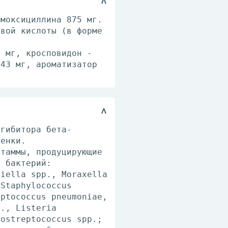
амоксициллина 875 мг.
овой кислоты (в форме
7 мг, кросповидон -
.43 мг, ароматизатор
нгибитора бета-
тенки.
штаммы, продуцирующие
х бактерий:
siella spp., Moraxella
 Staphylococcus
eptococcus pneumoniae,
p., Listeria
tostreptococcus spp.;