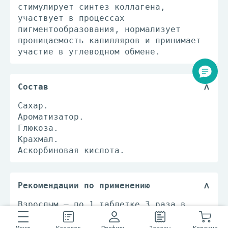
стимулирует синтез коллагена,
участвует в процессах
пигментообразования, нормализует
проницаемость капилляров и принимает
участие в углеводном обмене.
Состав
Сахар.
Ароматизатор.
Глюкоза.
Крахмал.
Аскорбиновая кислота.
Рекомендации по применению
Взрослым – по 1 таблетке 3 раза в
день во время еды. Продолжительность
приема – 1 месяц.