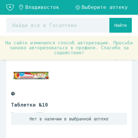
Найти
На сайте изменился способ авторизации. Просьба
Аптечные товары
Витамины и БАД
Витамины для 
заново авторизоваться в профиле. Спасибо за
содействие!
Таблетки №10
Фармгрупп ООО