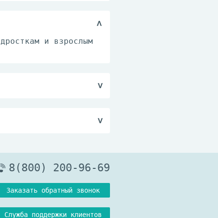
одросткам и взрослым
ие грудью. С
екомендуется
одимо
е, при температуре не
8(800) 200-96-69
Заказать обратный звонок
Служба поддержки клиентов