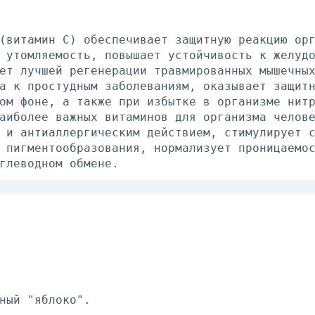
(витамин С) обеспечивает защитную реакцию ор
 утомляемость, повышает устойчивость к желуд
ет лучшей регенерации травмированных мышечны
а к простудным заболеваниям, оказывает защит
ом фоне, а также при избытке в организме нит
аиболее важных витаминов для организма челов
 и антиаллергическим действием, стимулирует 
 пигментообразования, нормализует проницаемо
глеводном обмене.
ный "яблоко".