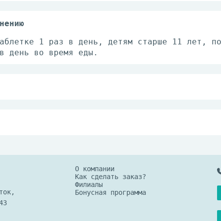
нению
аблетке 1 раз в день, детям старше 11 лет, п
в день во время еды.
носимость компонентов, беременность, кормлен
ть при сахарном диабете. Перед применением р
с врачом, перед применением БАД детьми необх
с врачом-педиатром.
щенном от света и недоступном для детей мест
О компании
Как сделать заказ?
Филиалы
ток,
Бонусная программа
43