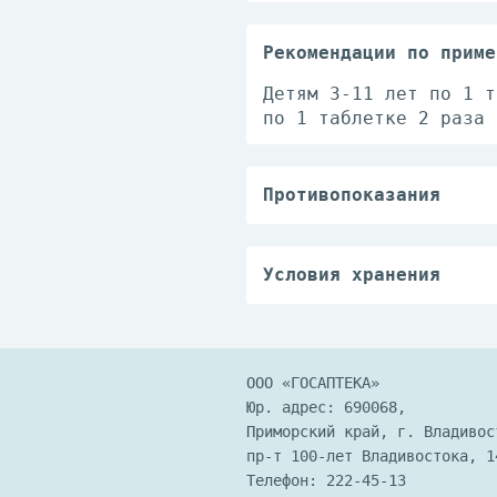
Рекомендации по приме
Детям 3-11 лет по 1 т
по 1 таблетке 2 раза 
Противопоказания
Индивидуальная непере
осторожностью принима
проконсультироваться 
Условия хранения
проконсультироваться 
Хранить в сухом, защи
выше 25°С.
ООО «ГОСАПТЕКА»
Юр. адрес: 690068,
Приморский край, г. Владивос
пр-т 100-лет Владивостока, 1
Телефон:
222-45-13