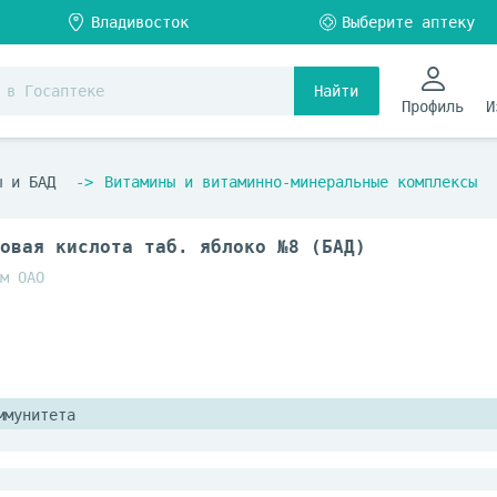
Найти
Профиль
И
ы и БАД
Витамины и витаминно-минеральные комплексы
овая кислота таб. яблоко №8 (БАД)
м ОАО
ммунитета