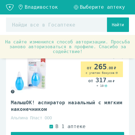
Найти
На сайте изменился способ авторизации. Просьба
Детское питание и уход
Детская косметика и гигиен
заново авторизоваться в профиле. Спасибо за
содействие!
265
.00
с учетом бонусов
317
.00
+ 10
МалышОК! аспиратор назальный с мягким
наконечником
Альпина Пласт ООО