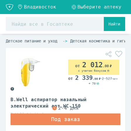
Найти
Детское питание и уход
Детская косметика и гигиен
2 012
.00
с учетом бонусов
2 339
2 527
.00
.00
+ 70
B.Well аспиратор назальный
электрический арт.WC-150
B.Well Limited