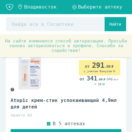
Найти
На сайте изменился способ авторизации. Просьба
Детское питание и уход
Детская косметика и гигиен
заново авторизоваться в профиле. Спасибо за
содействие!
291
.00
с учетом бонусов
341
346
.00
.00
+ 10
Atopic крем-стик успокаивающий 4,9мл
для детей
Аванта АО