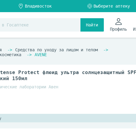
Найти
Профиль
И
я
Средства по уходу за лицом и телом
косметика
AVENE
tense Protect флюид ультра солнцезащитный SP
кий 150мл
ические лаборатории Авен
у