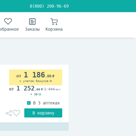
8(800) 200-96-69
збранное
Заказы
Корзина
1 186
.00
с учетом бонусов
1 252
1 444
.00
.00
+ 38