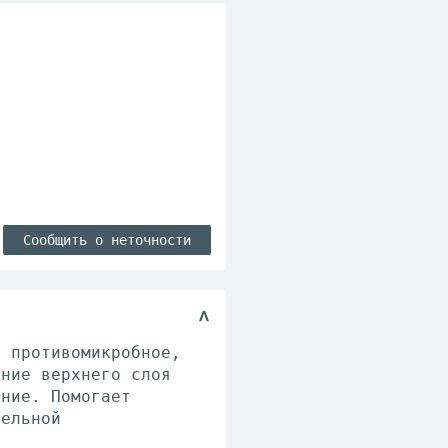
Сообщить о неточности
: противомикробное,
ение верхнего слоя
ение. Помогает
тельной