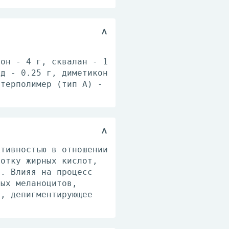
дон - 4 г, сквалан - 1
ид - 0.25 г, диметикон
нтерполимер (тип А) -
ктивностью в отношении
ботку жирных кислот,
в. Влияя на процесс
ных меланоцитов,
е, депигментирующее