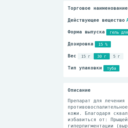
Торговое наименование
Действующее вещество
Форма выпуска
гель для
Дозировка
15 %
Вес
15 г
30 г
5 г
Тип упаковки
туба
Описание
Препарат для лечения 
противовоспалительное
кожи. Благодаря сквал
избавиться от: Прыщей
гиперпигментации (выр