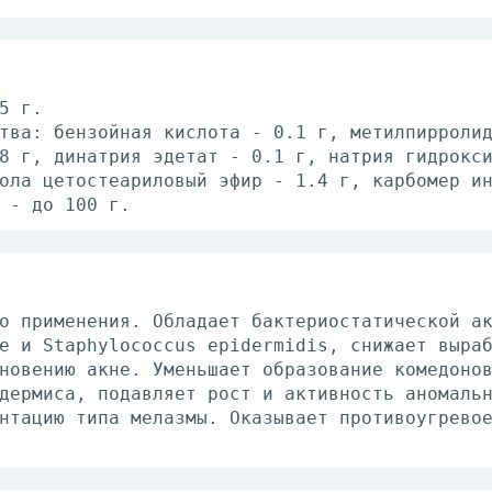
5 г.
тва: бензойная кислота - 0.1 г, метилпирроли
8 г, динатрия эдетат - 0.1 г, натрия гидрокс
ола цетостеариловый эфир - 1.4 г, карбомер и
 - до 100 г.
о применения. Обладает бактериостатической а
e и Staphylococcus epidermidis, снижает выра
новению акне. Уменьшает образование комедоно
дермиса, подавляет рост и активность аномаль
нтацию типа мелазмы. Оказывает противоугрево