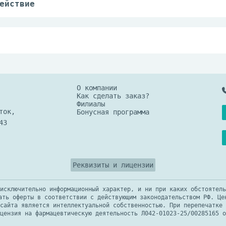
ействие
етании с другими лекарственными средствами д
ре не выше 25 °C.
О компании
Как сделать заказ?
Филиалы
ток,
Бонусная программа
43
Реквизиты и лицензии
исключительно информационный характер, и ни при каких обстоятель
ать оферты в соответствии с действующим законодательством РФ. Це
сайта является интеллектуальной собственностью. При перепечатке 
цензия на фармацевтическую деятельность Л042-01023-25/00285165 о