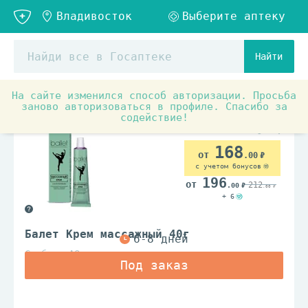
Найти
На сайте изменился способ авторизации. Просьба
Товары для красоты и здоровья
Средства по уходу з
заново авторизоваться в профиле. Спасибо за
содействие!
168
.00
с учетом бонусов
196
212
.00
.00
+ 6
Балет Крем массажный 40г
Свобода АО