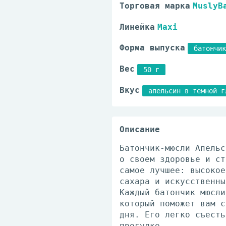
Торговая марка
MuslyB
Линейка
Maxi
Форма выпуска
батончик
Вес
50 г
Вкус
апельсин в темной г
Описание
Батончик-мюсли Апельс
о своем здоровье и ст
самое лучшее: высокое
сахара и искусственны
Каждый батончик мюсли
который поможет вам с
дня. Его легко съесть
прогулке.