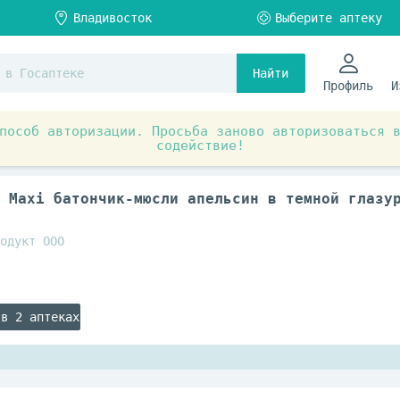
Найти
Профиль
И
пособ авторизации. Просьба заново авторизоваться 
содействие!
я
Здоровое питание
Мюсли
 Maxi батончик-мюсли апельсин в темной глазу
одукт ООО
 в 2 аптеках