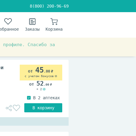
8(800) 200-96-69
збранное
Заказы
Корзина
в профиле. Спасибо за
ри
45
.00
с учетом бонусов
52
.00
+ 2