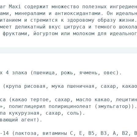
ar Maxi содержит множество полезных ингредие
ами, минералами и антиоксидантами. Он идеаль
итанием и стремится к здоровому образу жизни
меет деликатный вкус цитруса и темного шокол
 фруктами, йогуртом или молоком для идеально
х 4 злака (пшеница, рожь, ячмень, овес).
 (крупа рисовая, мука пшеничная, сахар, кака
са (какао тертое, сахар, масло какао, лецити
», полиглицерил полирицинолеат (эмульгатор))
па кукурузная, сахар, соль).
вающий агент).
-14 (лактоза, витамины С, Е, В5, В3, А, В2, 