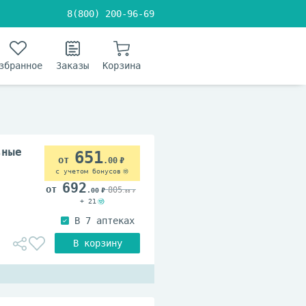
8(800) 200-96-69
збранное
Заказы
Корзина
ьные
651
.00
с учетом бонусов
692
805
.00
.00
+ 21