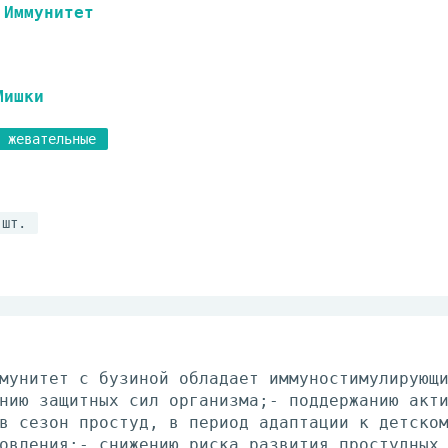
Иммунитет
Мишки
 жевательные
 шт.
мунитет с бузиной обладает иммуностимулирующ
нию защитных сил организма;- поддержанию акт
в сезон простуд, в период адаптации к детско
овления;- снижению риска развития простудных