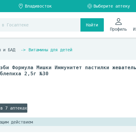
Найти
Профиль
И
ы и БАД
Витамины для детей
эби Формула Мишки Иммунитет пастилки жевател
блепиха 2,5г №30
 в 7 аптеках
ющим действием