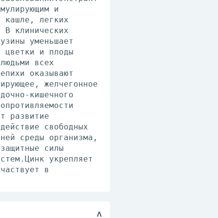
имулирующим и
, кашле, легких
. В клинических
бузины уменьшает
о цветки и плоды
 людьми всех
лепихи оказывают
зирующее, желчегонное
удочно-кишечного
сопротивляемости
ит развитие
 действие свободных
нней среды организма,
 защитные силы
истем.Цинк укрепляет
участвует в