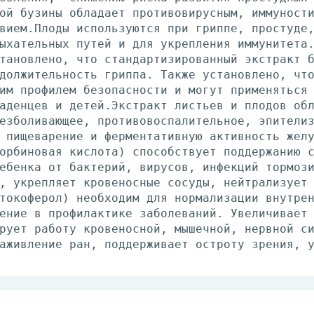
ой бузины обладает противовирусным, иммуност
вием.Плоды используются при гриппе, простуде
ыхательных путей и для укрепления иммунитета
тановлено, что стандартизированный экстракт 
должительность гриппа. Также установлено, чт
им профилем безопасности и могут применяться
аденцев и детей.Экстракт листьев и плодов об
езболивающее, противовоспалительное, эпители
 пищеварение и ферментативную активность жел
орбиновая кислота) способствует поддержанию 
ебенка от бактерий, вирусов, инфекций тормоз
, укрепляет кровеносные сосуды, нейтрализует
токоферол) необходим для нормализации внутре
ение в профилактике заболеваний. Увеличивает
рует работу кровеносной, мышечной, нервной с
аживление ран, поддерживает остроту зрения, 