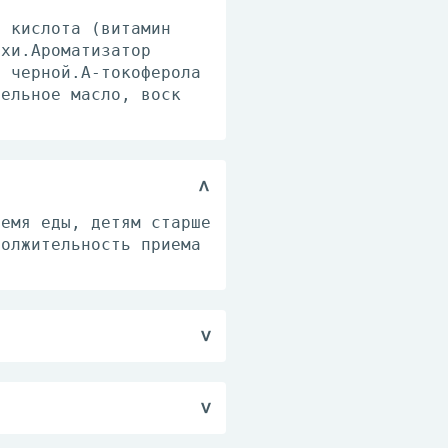
я кислота (витамин
ихи.Ароматизатор
ы черной.А-токоферола
тельное масло, воск
ремя еды, детям старше
должительность приема
 обмена. Перед
.
С.