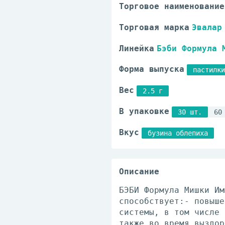
Торговое наименование
Торговая марка
Эвалар
Линейка
Бэби Формула 
Форма выпуска
пастилки
Вес
2.5 г
В упаковке
30 шт.
60
Вкус
бузина облепиха
Описание
БЭБИ Формула Мишки Им
способствует:- повыше
системы, в том числе 
также во время выздор