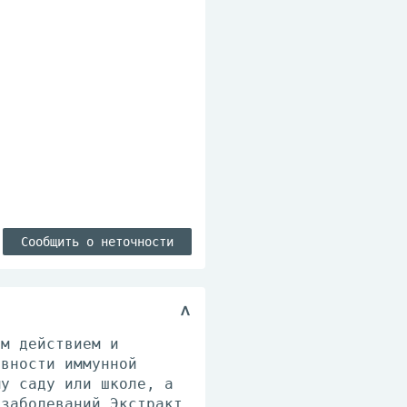
Сообщить о неточности
им действием и
ивности иммунной
му саду или школе, а
 заболеваний.Экстракт