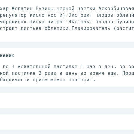
хар.Желатин.Бузины черной цветки.Аскорбинова
регулятор кислотности).Экстракт плодов облеп
мородина».Цинка цитрат.Экстракт плодов бузин
стракт листьев облепихи.Глазирователь (расти
нению
 по 1 жевательной пастилке 1 раз в день во в
ной пастилке 2 раза в день во время еды. Про
бходимости прием можно повторить.
носимость компонентов, нарушения углеводного
ется проконсультироваться с врачом-педиатром
 для детей месте при температуре не выше 25°