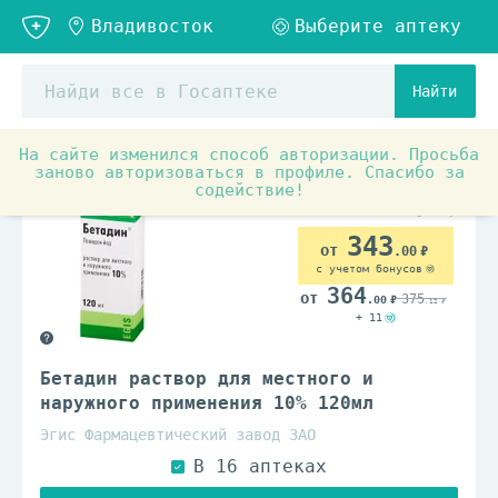
Найти
На сайте изменился способ авторизации. Просьба
Аптечные товары
Препараты для лечения заболеваний
заново авторизоваться в профиле. Спасибо за
содействие!
343
.00
с учетом бонусов
364
375
.00
.12
+ 11
Бетадин раствор для местного и
наружного применения 10% 120мл
Эгис Фармацевтический завод ЗАО