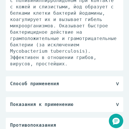
с поливинилпирролидоном при контакте
с кожей и слизистыми, йод образует с
белками клетки бактерий йодамины,
коагулирует их и вызывает гибель
микроорганизмов. Оказывает быстрое
бактерицидное действие на
грамположительные и грамотрицательные
бактерии (за исключением
Mycobacterium tuberculosis).
Эффективен в отношении грибов,
вирусов, простейших.
Способ применения
Для обработки кожи и слизистых
раствор препарата Бетадин® применяют
в неразбавленном виде для смазывания,
Показания к применению
промывания или в качестве влажного
— лечение и профилактика раневых
компресса.
инфекций в хирургии, травматологии,
Для применения в дренажных системах
комбустиологии, стоматологии;
Противопоказания
10% раствор разбавляют от 10 до 100