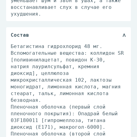
уменьшает шум и звон в ушах, а также
восстанавливает слух в случае его
ухудшения.
Состав
Бетагистина гидрохлорид 48 мг.
Вспомогательные вещества: коллидон SR
[поливинилацетат, повидон К-30,
натрия лаурилсульфат, кремния
диоксид], целлюлоза
микрокристаллическая 102, лактозы
моногидрат, лимонная кислота, магния
стеарат, тальк, лимонная кислота
безводная.
Пленочная оболочка (первый слой
пленочного покрытия): Опадрай белый
03F180011 [гипромеллоза, титана
диоксид (Е171), макрогол-6000].
Пленочная оболочка (второй слой