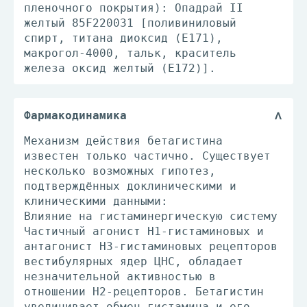
пленочного покрытия): Опадрай II
желтый 85F220031 [поливиниловый
спирт, титана диоксид (Е171),
макрогол-4000, тальк, краситель
железа оксид желтый (Е172)].
Фармакодинамика
Механизм действия бетагистина
известен только частично. Существует
несколько возможных гипотез,
подтверждённых доклиническими и
клиническими данными:
Влияние на гистаминергическую систему
Частичный агонист H1-гистаминовых и
антагонист HЗ-гистаминовых рецепторов
вестибулярных ядер ЦНС, обладает
незначительной активностью в
отношении H2-рецепторов. Бетагистин
увеличивает обмен гистамина и его