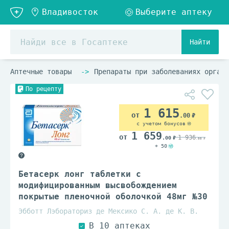
Найти
Аптечные товары
Препараты при заболеваниях органо
По рецепту
1 615
.00
с учетом бонусов
1 659
1 936
.00
.00
+ 50
Бетасерк лонг таблетки с
модифицированным высвобождением
покрытые пленочной оболочкой 48мг №30
Эбботт Лэбораториз де Мексико С. А. де К. В.